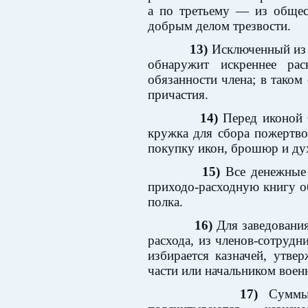
а по третьему — из общес
добрым делом трезвости.
13)
Исключенный из 
обнаружит искреннее рас
обязанности члена; в таком
причастия.
14)
Перед иконой С
кружка для сбора пожертво
покупку икон, брошюр и ду
15)
Все денежные 
приходо-расходную книгу о
полка.
16)
Для заведования
расхода, из членов-сотруд
избирается казначей, утв
части или начальником воен
17)
Суммы,