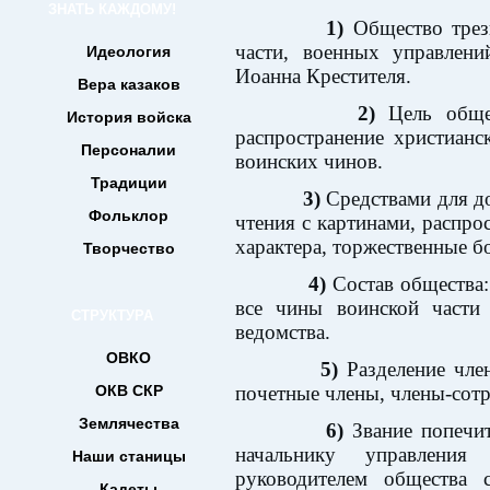
ЗНАТЬ КАЖДОМУ!
1)
Общество трезв
части, военных управлен
Идеология
Иоанна Крестителя.
Вера казаков
2)
Цель общес
История войска
распространение христианс
Персоналии
воинских чинов.
Традиции
3)
Средствами для до
Фольклор
чтения с картинами, распро
характера, торжественные б
Творчество
4)
Состав общества:
все чины воинской части 
СТРУКТУРА
ведомства.
ОВКО
5)
Разделение член
ОКВ СКР
почетные члены, члены-сотр
Землячества
6)
Звание попечит
начальнику управления
Наши станицы
руководителем общества 
Кадеты