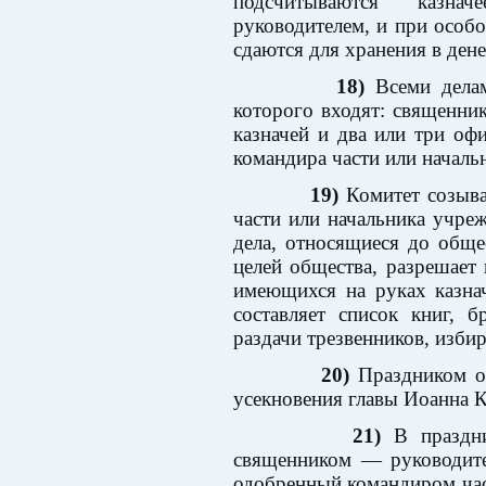
подсчитываются казна
руководителем, и при особо
сдаются для хранения в ден
18)
Всеми делам
которого входят: священник
казначей и два или три оф
командира части или началь
19)
Комитет созыва
части или начальника учреж
дела, относящиеся до обще
целей общества, разрешает
имеющихся на руках казна
составляет список книг, 
раздачи трезвенников, изби
20)
Праздником об
усекновения главы Иоанна К
21)
В праздни
священником — руководите
одобренный командиром час