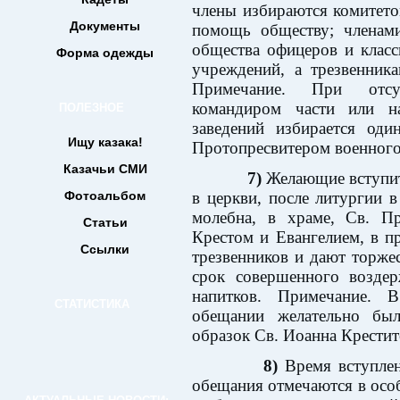
члены избираются комитето
Документы
помощь обществу; членам
общества офицеров и клас
Форма одежды
учреждений, а трезвенник
Примечание. При отсут
командиром части или н
ПОЛЕЗНОЕ
заведений избирается од
Ищу казака!
Протопресвитером военного
Казачьи СМИ
7)
Желающие вступит
Фотоальбом
в церкви, после литургии 
молебна, в храме, Св. П
Статьи
Крестом и Евангелием, в п
Ссылки
трезвенников и дают торже
срок совершенного воздер
напитков. Примечание. 
СТАТИСТИКА
обещании желательно бы
образок Св. Иоанна Крестит
8)
Время вступлен
обещания отмечаются в особ