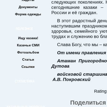
следующих поколениях. Н
сегодняшние казаки –
Документы
России и её граждан.
Форма одежды
В этот радостный ден
наступившим праздником
ПОЛЕЗНОЕ
здоровья, семейного ую
трудах и служению во бла
Ищу казака!
Слава Богу, что мы – к
Казачьи СМИ
От имени правления
Фотоальбом
Статьи
Атаман Пригородно
Дутова
Ссылки
войско
А.В. Покровский
СТАТИСТИКА
Rating:
Поделиться 