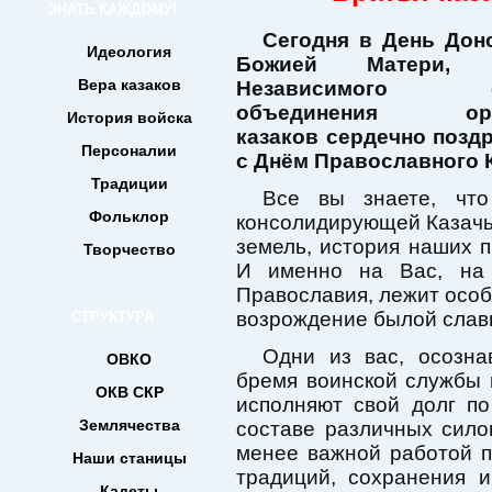
ЗНАТЬ КАЖДОМУ!
Сегодня в День Дон
Идеология
Божией Матери, п
Вера казаков
Независимого об
объединения орен
История войска
казаков сердечно позд
Персоналии
с Днём Православного 
Традиции
Все вы знаете, чт
Фольклор
консолидирующей Казачь
земель, история наших п
Творчество
И именно на Вас, на 
Православия, лежит особ
возрождение былой славы
СТРУКТУРА
Одни из вас, осозна
ОВКО
бремя воинской службы 
ОКВ СКР
исполняют свой долг по
Землячества
составе различных сило
менее важной работой п
Наши станицы
традиций, сохранения 
Кадеты