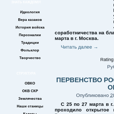
ЗНАТЬ КАЖДОМУ!
Идеология
Вера казаков
История войска
соработничества на бл
Персоналии
марта в г. Москва.
Традиции
Читать далее
→
Фольклор
Творчество
Rating:
Ру
СТРУКТУРА
ПЕРВЕНСТВО РО
ОВКО
О
ОКВ СКР
Опубликовано
2
Землячества
С 25 по 27 марта в г
Наши станицы
проходило открытое 
Кадеты