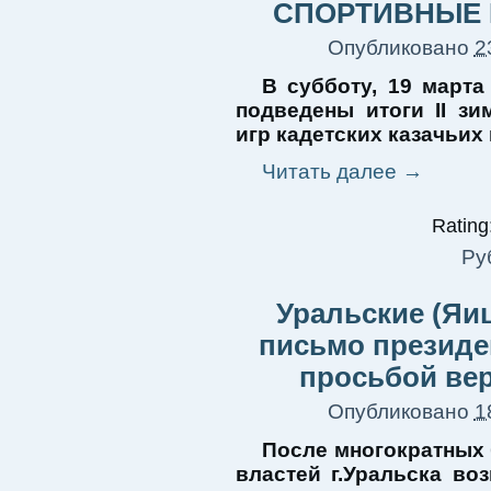
СПОРТИВНЫЕ 
Опубликовано
2
В субботу, 19 марта
подведены итоги II зи
игр кадетских казачьих
Читать далее
→
Rating:
Ру
Уральские (Яиц
письмо президен
просьбой ве
Опубликовано
1
После многократных 
властей г.Уральска во