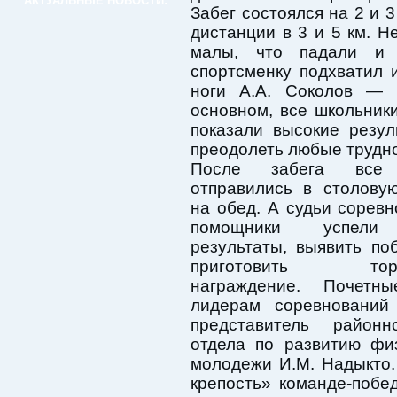
АКТУАЛЬНЫЕ НОВОСТИ:
Забег состоялся на 2 и 
дистанции в 3 и 5 км. Н
малы, что падали и 
спортсменку подхватил 
ноги А.А. Соколов — 
основном, все школьник
показали высокие резу
преодолеть любые трудно
После забега все 
отправились в столову
на обед. А судьи соревн
помощники успели 
результаты, выявить по
приготовить торже
награждение. Почетн
лидерам соревнований
представитель районн
отдела по развитию фи
молодежи И.М. Надыкто.
крепость» команде-побе