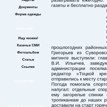
разыгрывать ежегодно.
газеты и бесплатно разд
Документы
Форма одежды
ПОЛЕЗНОЕ
Ищу казака!
Казачьи СМИ
прошлогодних районны
Григорьев из Суворов
Фотоальбом
митинге выступили: гл
Статьи
В.И. Ильичев, завед
Ссылки
администрации посел
редактор «Тоцкой кре
отправились к месту стар
СТАТИСТИКА
Погода помогала спорт
напугал: отдельные спо
ему загорелые спинки 
тропиканкам до наших р
доставили на старт горяч