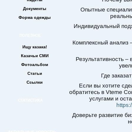
Документы
Опытные специали
реальны
Форма одежды
Индивидуальный подх
ПОЛЕЗНОЕ
Комплексный анализ –
Ищу казака!
Казачьи СМИ
Результативность – 
Фотоальбом
увел
Статьи
Где заказа
Ссылки
Если вы хотите сде
обратитесь в Vteme Con
услугами и оста
СТАТИСТИКА
https:
Доверьте развитие би
н