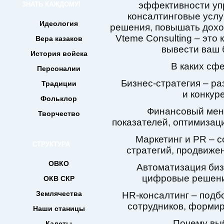
эффективности уп
ЗНАТЬ КАЖДОМУ!
консалтинговые услу
Идеология
решения, повышать доход
Vteme Consulting – это
Вера казаков
вывести ваш 
История войска
В каких сф
Персоналии
Бизнес-стратегия – ра
Традиции
и конкур
Фольклор
Финансовый мен
Творчество
показателей, оптимизац
Маркетинг и PR – 
СТРУКТУРА
стратегий, продвижен
ОВКО
Автоматизация биз
цифровые решени
ОКВ СКР
Землячества
HR-консалтинг – подб
сотрудников, формир
Наши станицы
Почему выб
Кадеты