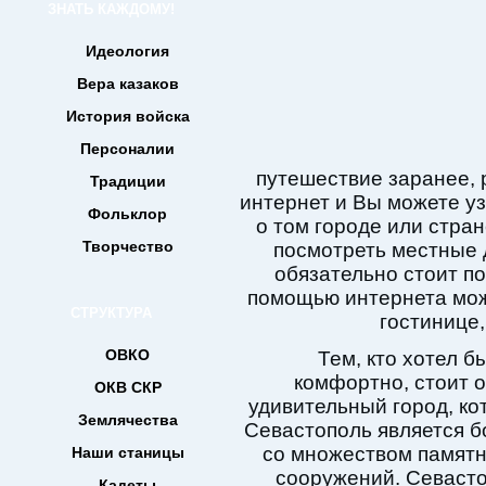
ЗНАТЬ КАЖДОМУ!
Идеология
Вера казаков
История войска
Персоналии
путешествие заранее, р
Традиции
интернет и Вы можете 
Фольклор
о том городе или стран
Творчество
посмотреть местные 
обязательно стоит по
помощью интернета мож
СТРУКТУРА
гостинице,
ОВКО
Тем, кто хотел б
комфортно, стоит о
ОКВ СКР
удивительный город, ко
Землячества
Севастополь является 
со множеством памятн
Наши станицы
сооружений. Севасто
Кадеты