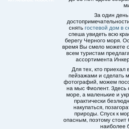
АКТУАЛЬНЫЕ НОВОСТИ:
м
За один день
достопримечательности 
снять
гостевой дом в 
спеша увидеть всю кра
берегу Черного моря. О
время Вы смело можете о
всем туристам предлаг
ассортимента Инкер
Для тех, кто приеха
пейзажами и сделать 
фотографий, можем посо
на мыс Фиолент. Здесь 
море, а маленькие и у
практически безлюд
накупаться, позагор
природы. Спуск к мо
опасным, поэтому стоит
наиболее 