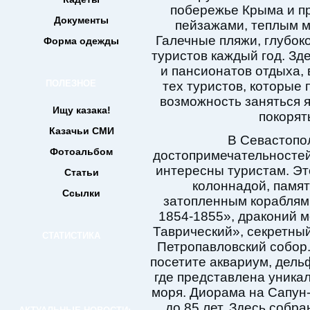
побережье Крыма и п
Документы
пейзажами, теплым м
Галечные пляжи, глубок
Форма одежды
туристов каждый год. Зд
и пансионатов отдыха, 
ПОЛЕЗНОЕ
тех туристов, которые 
возможность заняться 
Ищу казака!
покорят
Казачьи СМИ
В Севастопо
Фотоальбом
достопримечательностей
интересны туристам. Эт
Статьи
колоннадой, памят
Ссылки
затопленным кораблям
1854-1855», драконий м
Таврический», секретный
СТАТИСТИКА
Петропавловский собор.
посетите аквариум, дель
где представлена уника
моря. Диорама на Сапун-
до 85 лет. Здесь собр