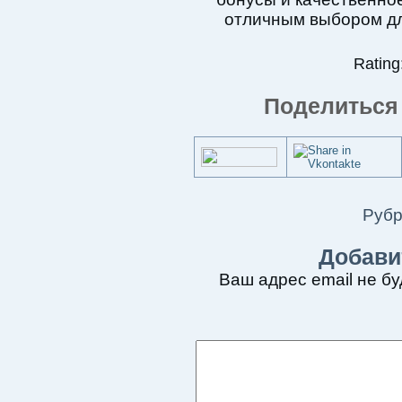
отличным выбором для
Rating:
Поделиться 
Рубр
Добави
Ваш адрес email не бу