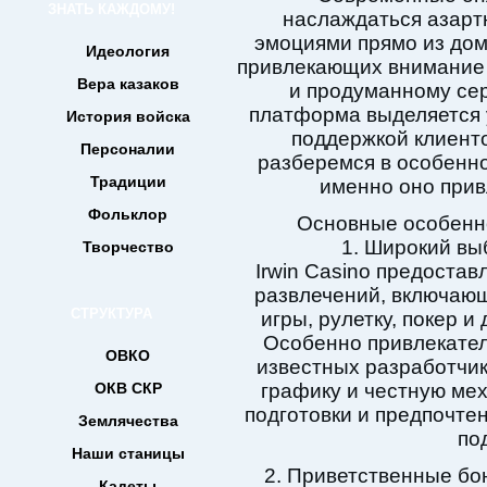
ЗНАТЬ КАЖДОМУ!
наслаждаться азар
эмоциями прямо из дом
Идеология
привлекающих внимание 
Вера казаков
и продуманному серв
платформа выделяется 
История войска
поддержкой клиенто
Персоналии
разберемся в особенно
Традиции
именно оно прив
Фольклор
Основные особенно
1. Широкий вы
Творчество
Irwin Casino предоста
развлечений, включаю
СТРУКТУРА
игры, рулетку, покер 
Особенно привлекатель
ОВКО
известных разработчи
ОКВ СКР
графику и честную мех
подготовки и предпочтен
Землячества
по
Наши станицы
2. Приветственные бо
Кадеты