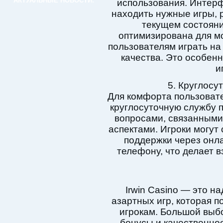
АКТУАЛЬНЫЕ НОВОСТИ:
использования. Интерф
находить нужные игры, 
текущем состоян
оптимизирована для мо
пользователям играть на
качества. Это особенн
и
5. Круглосу
Для комфорта пользоват
круглосуточную службу 
вопросами, связанными 
аспектами. Игроки могут
поддержки через онла
телефону, что делает 
Irwin Casino — это н
азартных игр, которая п
игрокам. Большой выбо
бонусы и качественно