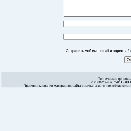
Сохранить моё имя, email и адрес са
Техническое сопрово
© 2008-
2026 гг. САЙТ О
При использовании материалов сайта ссылка на источник
обязательн