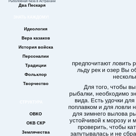
Рыболовная база в Астрахани
Два Пескаря
ЗНАТЬ КАЖДОМУ!
Идеология
Вера казаков
История войска
Персоналии
предпочитают ловить р
Традиции
льду рек и озер Вы о
Фольклор
несколь
Творчество
Для того, чтобы вы
рыбалки, необходимо зн
вида. Есть удочки для
СТРУКТУРА
поплавком и для ловли 
для зимнего вылова ры
ОВКО
устойчивой к морозу и
ОКВ СКР
проверить, чтобы кат
Землячества
запутывалась и не сбра