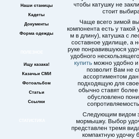
чтобы катушку не закл
Наши станицы
стоит выбир
Кадеты
Чаще всего зимой вы
Документы
компонента есть у такой 
Форма одежды
м в длину), катушка с л
составное удилище, а н
руке понравившуюся удоч
ПОЛЕЗНОЕ
удобного нескользящег
купить
можно удобно и 
Ищу казака!
позволит Вам не 
Казачьи СМИ
ассортиментом дан
подходящую для своег
Фотоальбом
обычно ставят более 
Статьи
обусловлено пони
Ссылки
сопротивляемость
Следующим видом з
мормышку. Выбор удоч
СТАТИСТИКА
представлен тремя вид
компактную удочку б