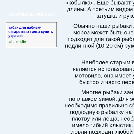
«кобылка». Еще бывают у
длины. А третьим видом 
АКТУАЛЬНЫЕ НОВОСТИ:
катушка и рук
Обычно наши рыбаки л
табак для набивки
мороз может быть оче
сигаретных гильз купить
украина
подходит для такой рыба
tabake.site
недлинной (10-20 см) ру
Наиболее старым 
является использовани
мотовило, она имеет 
быстро и часто пере
Многие рыбаки зан
поплавком зимой. Для 
необходимо правильно сб
подводную рыбалку на 
плотву или леща, нео
имело гибкий хлыстик,
ловли подходит любой 