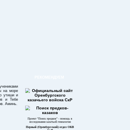
РЕКОМЕНДУЕМ
учениками
ы на море
р утиши и
ов и Тебе
ов. Аминь.
Проект "Поиск предков" - помощь в
исследовании казачьей генеалогии
Первый (Оренбургский) отдел ОКВ