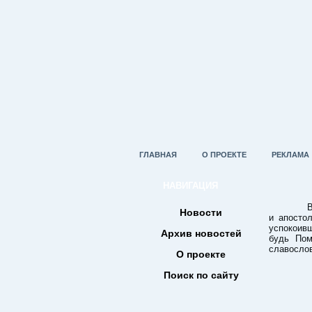
ГЛАВНАЯ
О ПРОЕКТЕ
РЕКЛАМА
НАВИГАЦИЯ
Влады
Новости
и апосто
успокоив
Архив новостей
будь Пом
славослов
О проекте
Поиск по сайту