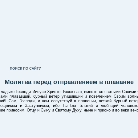
ПОИСК ПО САЙТУ
Молитва перед отправлением в плавание
ко Господи Иисусе Христе, Боже наш, вместе со святыми Своими 
лами плававший, бурный ветер утишивший и повелением Своим волн
ший! Сам, Господи, и нам сопутствуй в плавании, всякий бурный вете
ощником и Заступником, ибо Ты Бог Благий и любящий человек
ие приносим, Отцу и Сыну и Святому Духу, ныне и присно и во веки век