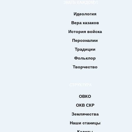
ЗНАТЬ КАЖДОМУ!
Идеология
Вера казаков
История войска
Персоналии
Традиции
Фольклор
Творчество
СТРУКТУРА
ОВКО
ОКВ СКР
Землячества
Наши станицы
Кадеты