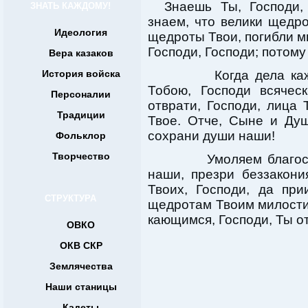
Знаешь Ты, Господи,
ЗНАТЬ КАЖДОМУ!
знаем, что велики щедр
Идеология
щедроты Твои, погибли мы
Господи, Господи; потому
Вера казаков
История войска
Когда дела каждог
Тобою, Господи всячес
Персоналии
отврати, Господи, лица
Традиции
Твое. Отче, Сыне и Ду
сохрани души наши!
Фольклор
Творчество
Умоляем благость Т
наши, презри беззакон
Твоих, Господи, да пр
СТРУКТУРА
щедротам Твоим милости
кающимся, Господи, Ты о
ОВКО
ОКВ СКР
Землячества
Наши станицы
Кадеты