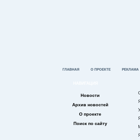
ГЛАВНАЯ
О ПРОЕКТЕ
РЕКЛАМА
НАВИГАЦИЯ
С нам
Новости
Яко 
Архив новостей
Услы
О проекте
Яко 
Поиск по сайту
Могу
Яко 