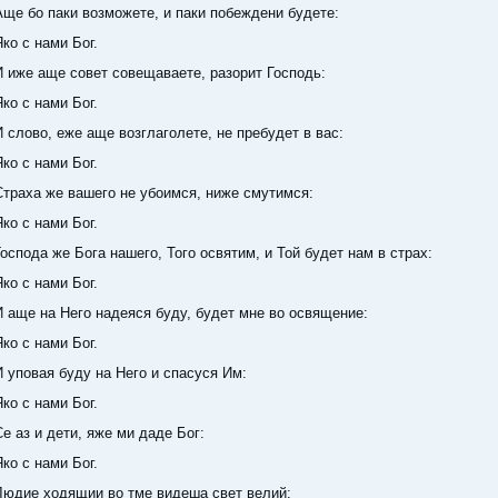
о паки возможете, и паки побеждени будете:
с нами Бог.
 аще совет совещаваете, разорит Господь:
с нами Бог.
во, еже аще возглаголете, не пребудет в вас:
с нами Бог.
а же вашего не убоимся, ниже смутимся:
с нами Бог.
да же Бога нашего, Того освятим, и Той будет нам в страх:
с нами Бог.
 на Него надеяся буду, будет мне во освящение:
с нами Бог.
вая буду на Него и спасуся Им:
с нами Бог.
 и дети, яже ми даде Бог:
с нами Бог.
е ходящии во тме видеша свет велий: