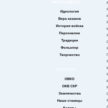
ЗНАТЬ КАЖДОМУ!
Аще б
Яко 
Идеология
И иже
Вера казаков
Яко 
История войска
И сло
Персоналии
Яко 
Традиции
Страх
Фольклор
Яко 
Творчество
Госпо
Яко 
И аще
СТРУКТУРА
Яко 
ОВКО
И упо
ОКВ СКР
Яко 
Землячества
Се аз
Наши станицы
Яко 
Люди
Кадеты