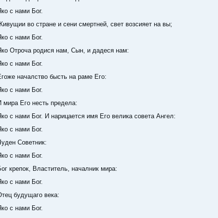
с нами Бог.
ии во стране и сени смертней, свет возсияет на вы;
с нами Бог.
троча родися нам, Сын, и дадеся нам:
с нами Бог.
 началство бысть на раме Его:
с нами Бог.
ра Его несть предела:
 нами Бог. И нарицается имя Его велика совета Ангел:
с нами Бог.
н Советник:
с нами Бог.
репок, Властитель, началник мира:
с нами Бог.
 будущаго века:
с нами Бог.