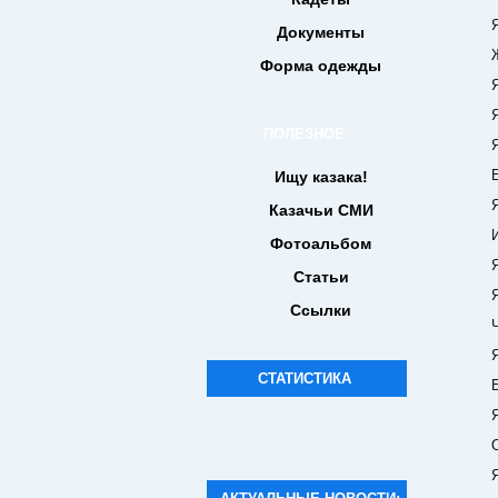
Яко 
Документы
Живущ
Форма одежды
Яко 
Яко О
ПОЛЕЗНОЕ
Яко 
Егоже
Ищу казака!
Яко 
Казачьи СМИ
И ми
Фотоальбом
Яко с
Статьи
Яко 
Ссылки
Чуде
Яко 
СТАТИСТИКА
Бог к
Яко 
Отец
Яко 