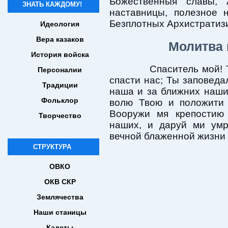
Божественныя славы, 
ЗНАТЬ КАЖДОМУ!
наставницы, полезное 
Безплотных Архистратиз
Идеология
Вера казаков
Молитва 
История войска
Спаситель мой! Ты 
Персоналии
спасти нас; Ты заповеда
Традиции
наша и за ближних наши
Фольклор
волю Твою и положити 
Вооружи мя крепостию
Творчество
наших, и даруй ми ум
вечной блаженной жизни 
СТРУКТУРА
ОВКО
ОКВ СКР
Землячества
Наши станицы
Кадеты