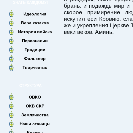
ЗНАТЬ КАЖДОМУ!
брань, и подаждь мир и 
скорое примирение л
Идеология
искупил еси Кровию, сл
Вера казаков
же и укрепления Церкве Т
веки веков. Аминь.
История войска
Персоналии
Традиции
Фольклор
Творчество
СТРУКТУРА
ОВКО
ОКВ СКР
Землячества
Наши станицы
Кадеты