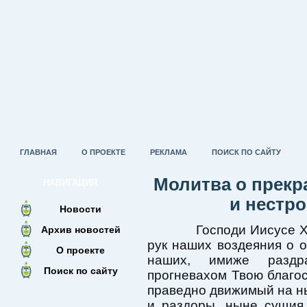
ГЛАВНАЯ
О ПРОЕКТЕ
РЕКЛАМА
ПОИСК ПО САЙТУ
Молитва о прекр
НАВИГАЦИЯ
и нестр
Новости
Господи Иисусе Хри
Архив новостей
рук наших воздеяния о о
О проекте
наших, имиже раздр
Поиск по сайту
прогневахом Твою благост
праведно движимый на ны
и раздоры, ныне сущия