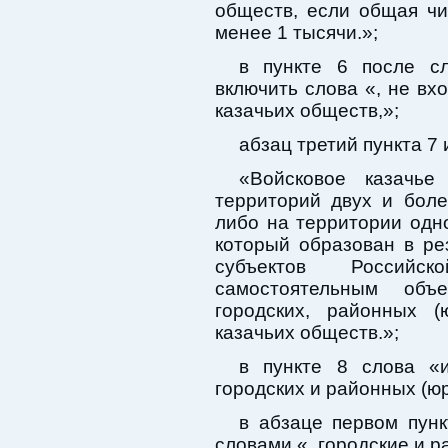
обществ, если общая чи
менее 1 тысячи.»;
в пункте 6 после сл
включить слова «, не вх
казачьих обществ,»;
абзац третий пункта 7
«Войсковое казачье
территорий двух и бол
либо на территории одн
который образован в ре
субъектов Российс
самостоятельным объе
городских, районных (
казачьих обществ.»;
в пункте 8 слова «и
городских и районных (ю
в абзаце первом пунк
словами «, городские и 