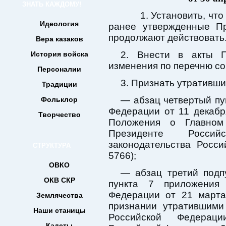
ЗНАТЬ КАЖДОМУ!
1. Установить, что у
Идеология
ранее утвержденные Пр
продолжают действовать
Вера казаков
2. Внести в акты П
История войска
изменения по перечню с
Персоналии
3. Признать утративши
Традиции
— абзац четвертый пу
Фольклор
Федерации от 11 декаб
Творчество
Положения о Главном
Президенте Россий
законодательства Росс
СТРУКТУРА
5766);
ОВКО
— абзац третий подп
ОКВ СКР
пункта 7 приложения
Федерации от 21 март
Землячества
признании утратившими
Наши станицы
Российской Федераци
Кадеты