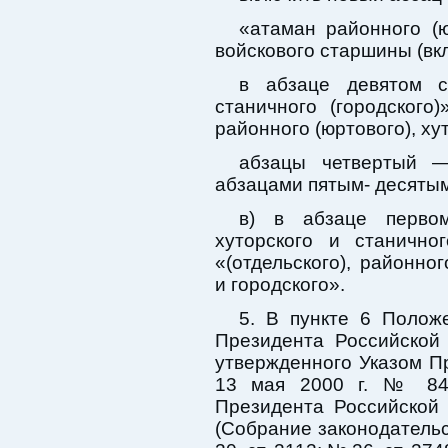
«атаман районного (
войскового старшины (вк
в абзаце девятом сл
станичного (городского)
районного (юртового), ху
абзацы четвертый —
абзацами пятым- десятым
в) в абзаце первом
хуторского и станично
«(отдельского), районног
и городского».
5. В пункте 6 Полож
Президента Российской
утвержденного Указом П
13 мая 2000 г. № 84
Президента Российской
(Собрание законодатель