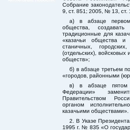
АКТУАЛЬНЫЕ НОВОСТИ:
Собрание законодательс
9, ст. 851; 2005, № 13, ст.
а) в абзаце перво
общества, создават
традиционные для каза
«казачьи общества и 
станичных, городских
(отдельских), войсковых
обществ»;
б) в абзаце третьем п
«городов, районными (юр
в) в абзаце пятом
Федерации» замени
Правительством Росс
органом исполнитель
казачьими обществами».
2. В Указе Президент
1995 г. № 835 «О госуда