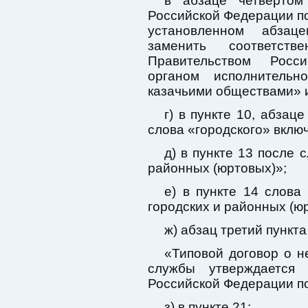
в абзаце четвертом
Российской Федерации по
установленном абзац
заменить соответств
Правительством Росс
органом исполнитель
казачьими обществами» и
г) в пункте 10, абзац
слова «городского» включ
д) в пункте 13 после 
районных (юртовых)»;
е) в пункте 14 слова
городских и районных (ю
ж) абзац третий пункт
«Типовой договор о н
службы утверждается 
Российской Федерации по
з) в пункте 21: