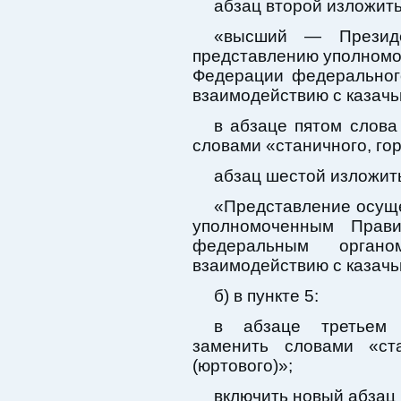
абзац второй изложит
«высший — Президе
представлению уполномо
Федерации федеральног
взаимодействию с казачь
в абзаце пятом слова
словами «станичного, гор
абзац шестой изложит
«Представление осуще
уполномоченным Прави
федеральным орган
взаимодействию с казачь
б) в пункте 5:
в абзаце третьем с
заменить словами «ста
(юртового)»;
включить новый абзац