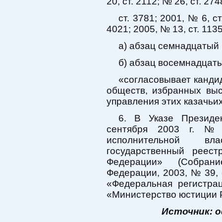
20, ст. 2112; № 26, ст. 274
ст. 3781; 2001, № 6, ст
4021; 2005, № 13, ст. 1135
а) абзац семнадцатый 
б) абзац восемнадцат
«согласовывает канди
обществ, избранных вы
управления этих казачьи
6. В Указе Президе
сентября 2003 г. №
исполнительной вл
государственный реест
Федерации» (Собрани
Федерации, 2003, № 39, с
«Федеральная регистра
«Министерство юстиции 
Источник: 