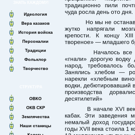
ЗНАТЬ КАЖДОМУ!
традиционно пили почт
чуда росла день ото дня.
Идеология
Но мы не останавлив
Вера казаков
жутко напрягали моз
История войска
крепости. К концу XII
Персоналии
твореное» — младшего б
Традиции
Началось все с ви
«гнали» дорогую водку
Фольклор
народ, требовалось б
Творчество
Занялись хлебом — ро
нарекли «хлебным вино
водки, дебютировавший 
СТРУКТУРА
производства дорвал
десятилетий»
ОВКО
ОКВ СКР
В начале XVI века 
кабак. Эти заведения 
Землячества
немалый доход государс
Наши станицы
годы XVII века стоила 1 к
Кадеты