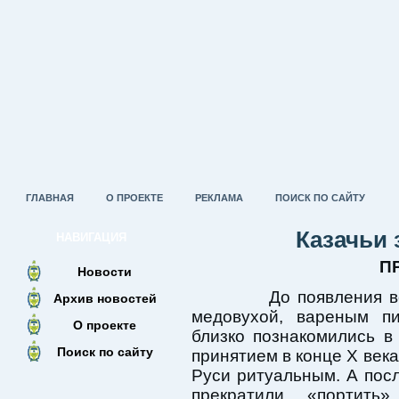
ГЛАВНАЯ
О ПРОЕКТЕ
РЕКЛАМА
ПОИСК ПО САЙТУ
Казачьи 
НАВИГАЦИЯ
П
Новости
До появления водк
Архив новостей
медовухой, вареным п
О проекте
близко познакомились в
Поиск по сайту
принятием в конце Х века
Руси ритуальным. А посл
прекратили «портить