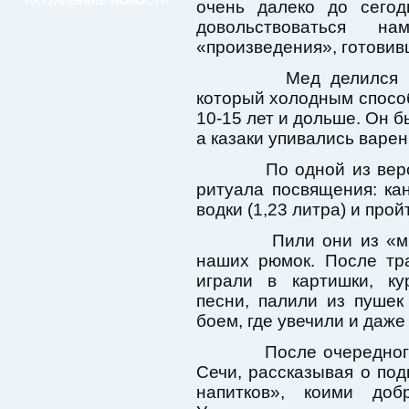
АКТУАЛЬНЫЕ НОВОСТИ:
очень далеко до сегод
довольствоваться н
«произведения», готовивш
Мед делился на д
который холодным спосо
10-15 лет и дольше. Он б
а казаки упивались варе
По одной из версий
ритуала посвящения: к
водки (1,23 литра) и про
Пили они из «миха
наших рюмок. После тр
играли в картишки, ку
песни, палили из пушек
боем, где увечили и даже
После очередного в
Сечи, рассказывая о под
напитков», коими до