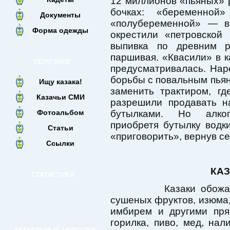
12 миллионов «пьяных» 
бочках: «беременн
Документы
«полубеременной» — в
Форма одежды
окрестили «петровской
выпивка по древним 
паршивая. «Квасили» в к
ПОЛЕЗНОЕ
предусматривалась. Нар
борьбы с повальным пьян
Ищу казака!
заменить трактиром, гд
Казачьи СМИ
разрешили продавать н
Фотоальбом
бутылками. Но алког
приобретя бутылку водк
Статьи
«приговорить», вернув с
Ссылки
КА
СТАТИСТИКА
Казаки обожали «
сушеных фруктов, изюма, 
имбирем и другими пря
горилка, пиво, мед, нал