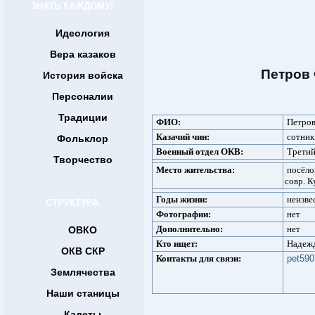
ЗНАТЬ КАЖДОМУ!
Идеология
Вера казаков
Петров
История войска
Персоналии
Традиции
ФИО:
Петров
Казачий чин:
сотник
Фольклор
Военный отдел ОКВ:
Третий
Творчество
Место жительства:
посёло
совр. К
Годы жизни:
неизве
СТРУКТУРА
Фотографии:
нет
Дополнительно:
нет
ОВКО
Кто ищет:
Надежд
ОКВ СКР
Контакты для связи:
pet59
Землячества
Наши станицы
Кадеты