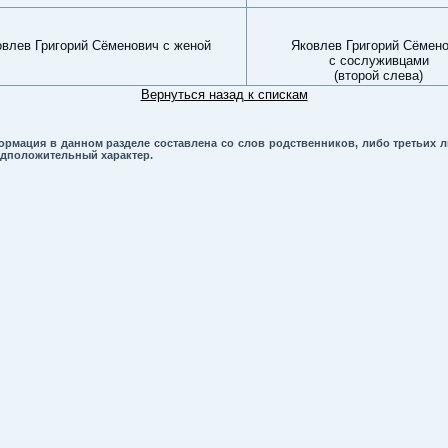
влев Григорий Сёменович с женой
Яковлев Григорий Сёмен
с сослуживцами
(второй слева)
Вернуться назад к спискам
ция в данном разделе составлена со слов родственников, либо третьих л
едположительный характер.