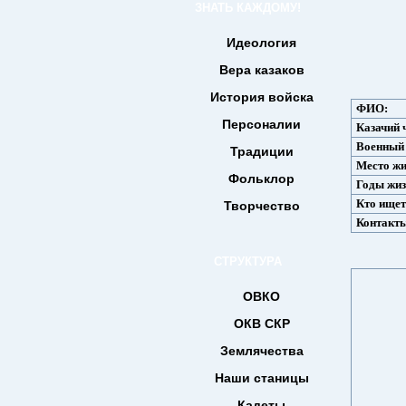
ЗНАТЬ КАЖДОМУ!
Идеология
Вера казаков
История войска
ФИО:
Персоналии
Казачий 
Военный
Традиции
Место жи
Фольклор
Годы жиз
Кто ищет
Творчество
Контакты
СТРУКТУРА
ОВКО
ОКВ СКР
Землячества
Наши станицы
Кадеты