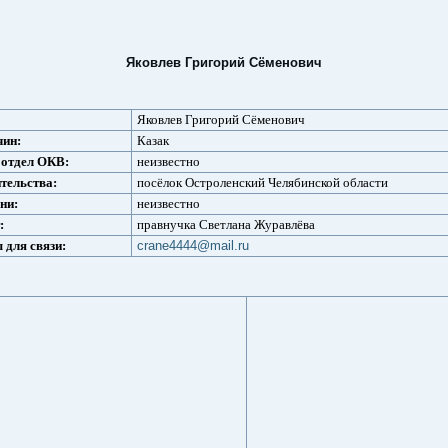
Яковлев Григорий Сёменович
Яковлев Григорий Сёменович
чин:
Казак
 отдел ОКВ:
неизвестно
тельства:
посёлок Остроленский Челябинской области
ни:
неизвестно
:
правнучка Светлана Журавлёва
 для связи:
crane4444@mail.ru