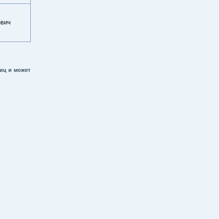
ович
иц и может