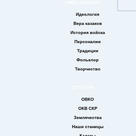
ЗНАТЬ КАЖДОМУ!
Идеология
Вера казаков
История войска
Персоналии
Традиции
Фольклор
Творчество
СТРУКТУРА
ОВКО
ОКВ СКР
Землячества
Наши станицы
Кадеты