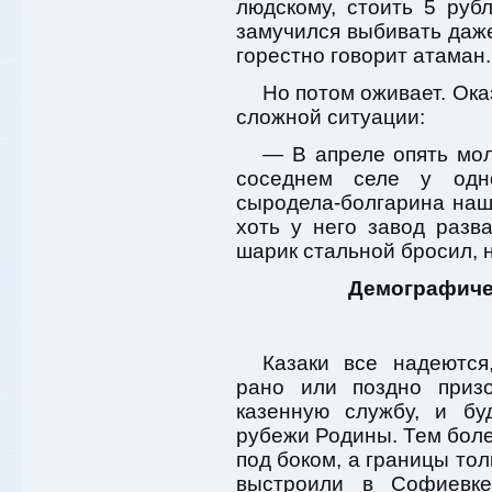
людскому, стоить 5 рубл
замучился выбивать даже 
горестно говорит атаман.
Но потом оживает. Ока
сложной ситуации:
— В апреле опять мол
соседнем селе у одн
сыродела-болгарина наш
хоть у него завод разв
шарик стальной бросил, н
Демографиче
Казаки все надеются
рано или поздно приз
казенную службу, и бу
рубежи Родины. Тем боле
под боком, а границы тол
выстроили в Софиевке