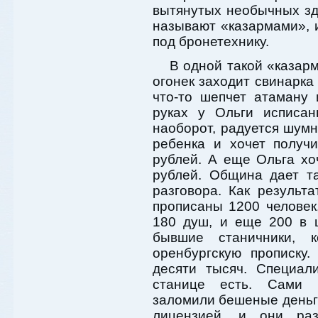
вытянутых необычных зд
называют «казармами», и
под бронетехнику.
В одной такой «казар
огонек заходит свинарка
что-то шепчет атаману 
руках у Ольги исписан
наоборот, радуется шумн
ребенка и хочет получ
рублей. А еще Ольга хо
рублей. Община дает т
разговора. Как резуль
прописаны 1200 челове
180 душ, и еще 200 в 
бывшие станичники, 
оренбургскую прописку
десяти тысяч. Специал
станице есть. Сами п
заломили бешеные деньги
лицензией, и они раз