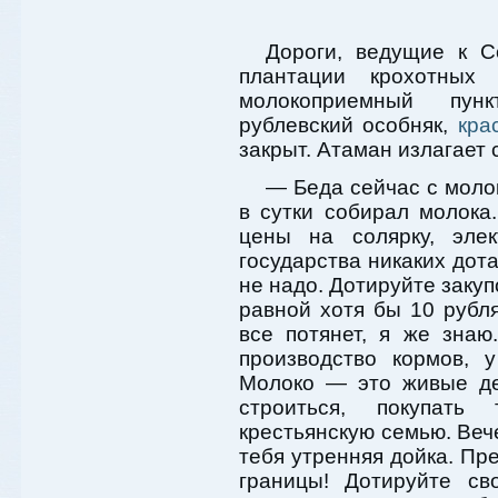
Дороги, ведущие к С
плантации крохотны
молокоприемный пунк
рублевский особняк,
кра
закрыт. Атаман излагает
— Беда сейчас с молок
в сутки собирал молока
цены на солярку, эле
государства никаких дота
не надо. Дотируйте закуп
равной хотя бы 10 рубл
все потянет, я же зна
производство кормов, 
Молоко — это живые де
строиться, покупать
крестьянскую семью. Веч
тебя утренняя дойка. Пре
границы! Дотируйте св