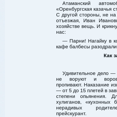
Атаманский авто
«Оренбургская казачья с
С другой стороны, не на
отъезжая, Иван Иванов
хозяйстве вещь. И крик
нас:
— Парни! Нагайку в к
кафе балбесы разодрал
Как 
Удивительное дело —
не воруют и воров
пропивают. Наказание из
— от 5 до 15 плетей в за
степени опьянения. Д
хулиганов, «кухонных 
нерадивых родите
прейскурант.