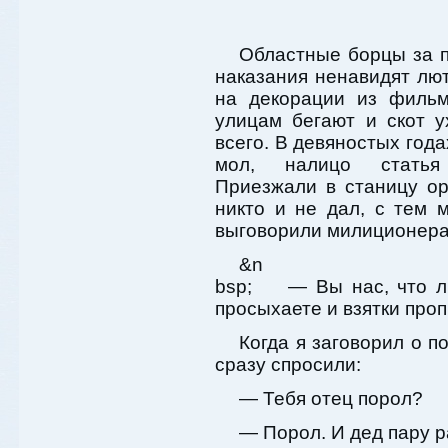
Областные борцы за п
наказания ненавидят лют
на декорации из фильм
улицам бегают и скот у
всего. В девяностых год
мол, налицо статья 
Приезжали в станицу ор
никто и не дал, с тем 
выговорили милиционера
&n
bsp; — Вы нас, что ли
просыхаете и взятки проп
Когда я заговорил о 
сразу спросили:
— Тебя отец порол?
— Порол. И дед пару ра