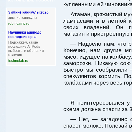
АКТУАЛЬНЫЕ НОВОСТИ:
купленными ей чиновник
Зимние каникулы 2020
Атаман, кряжистый му
зимние каникулы
лампасами и в летной к
robincamp.ru
своих владений. Он п
Наушники аирподс
магазин и пристроенную 
последние цена
Подскажем, какие
— Надоело нам, что р
последние AirPods
Конечно, нам другие м
выбрать, и объясним
отличия
мясо, идущее на колбасу,
technolab.ru
заморозки. Никакую сою
Быстро мы сообразили 
спекулянтов кормить. П
колбасами через весь г
Я поинтересовался у
схема должна спасти за 
— Нет, — загадочно 
спасет молоко. Полезай в