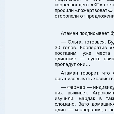
корреспондент «КП» гост
просили «пожертвовать» 
оторопели от предложе
Атаман подписывает бу
— Ольга, готовься. Б
30 голов. Кооператив 
поставим, уже места 
одинокие — пусть азиа
пропадут они…
Атаман говорит, что 
организовывать хозяйств
— Фермер — индивидуа
них выживет. Агроком
изучили. Бардак в так
сломано. Зато домашня
один — кооперация, с п