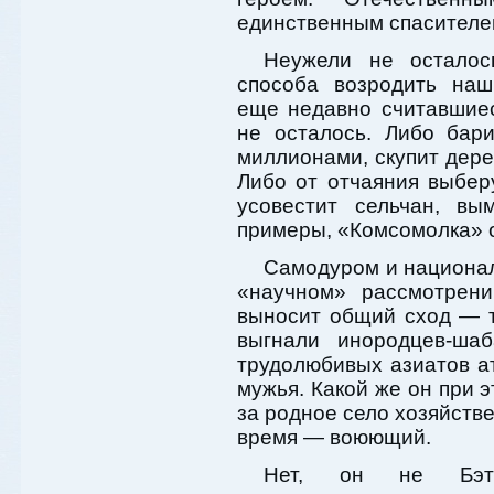
единственным спасителе
Неужели не осталось
способа возродить наш
еще недавно считавшиес
не осталось. Либо бар
миллионами, скупит дере
Либо от отчаяния выбер
усовестит сельчан, вы
примеры, «Комсомолка» о 
Самодуром и национа
«научном» рассмотрен
выносит общий сход — т
выгнали инородцев-ша
трудолюбивых азиатов а
мужья. Какой же он при
за родное село хозяйстве
время — воюющий.
Нет, он не Бэт