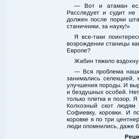
— Вот и атаман есл
Расследует и судит не
должен после порки шта
станичники, за науку!»
Я все-таки поинтерес
возрождении станицы как-
Европе?
Жабин тяжело вздохну
— Вся проблема наше
занимались селекцией, 
улучшения породы. И вы
и бездушных особей. Нет
только плетка и позор. 
Колхозный скот людям 
Софиевку, коровки. И п
коровке я по три центне
люди опомнились, даже б
Реце