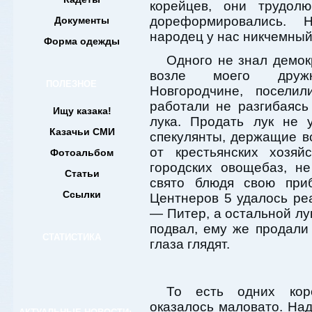
корейцев, они трудолю
дореформировались. 
Документы
народец у нас никчемный
Форма одежды
Одного не знал демок
возле моего дружк
ПОЛЕЗНОЕ
Новгородчине, поселил
работали не разгибаяс
Ищу казака!
лука. Продать лук не 
Казачьи СМИ
спекулянты, держащие в
от крестьянских хозя
Фотоальбом
городских овощебаз, н
Статьи
свято блюдя свою при
Ссылки
Центнеров 5 удалось ре
— Питер, а остальной л
подвал, ему же продали
СТАТИСТИКА
глаза глядят.
То есть одних кор
оказалось маловато. На