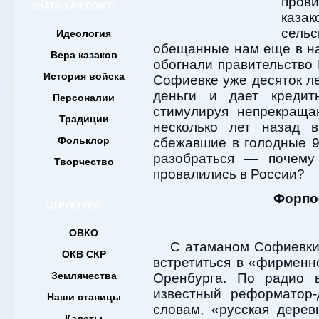
прови
ЗНАТЬ КАЖДОМУ!
каза
сел
Идеология
обещанные нам еще в нач
Вера казаков
обогнали правительство 
История войска
Софиевке уже десяток л
деньги и дает креди
Персоналии
стимулируя непрекраща
Традиции
несколько лет назад в
Фольклор
сбежавшие в голодные 9
разобраться — почем
Творчество
провалились в России?
Форпо
СТРУКТУРА
ОВКО
С атаманом Софиевки
ОКВ СКР
встретиться в «фирменн
Землячества
Оренбурга. По радио 
известный реформатор-
Наши станицы
словам, «русская дерев
Кадеты