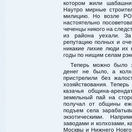
котором жили шабашник
Наутро мирные строите
милицию. Но возле РО
настоятельно посоветов
чеченцы никого на следс
из района уехали. За
репутацию полных и оче
никакие лихие люди их 
годы по нищим селам рэк
Теперь можно было з
денег не было, а колх
пристрелили без жалос
хозяйствования. Тепер
казачья община-аренда
земельный пай на стор
получал от общины еж
подъем села зарабатыв
экзотическими. Напри
заводами и колхозами, ка
Москвы и Нижнего Новго