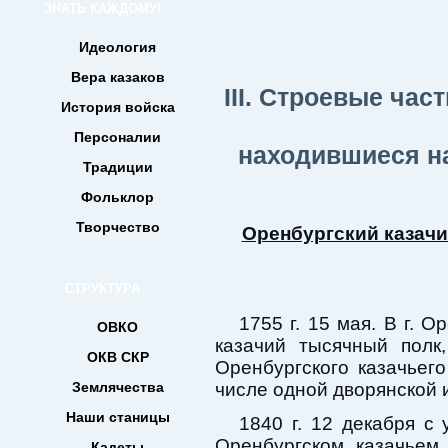
ЗНАТЬ КАЖДОМУ!
Идеология
Вера казаков
III. Строевые час
История войска
Персоналии
находившиеся на
Традиции
Фольклор
Творчество
Оренбургский казач
СТРУКТУРА
1755 г. 15 мая. В г.
ОВКО
казачий тысячный полк
ОКВ СКР
Оренбургского казачьего
Землячества
числе одной дворянской 
Наши станицы
1840 г. 12 декабря с
Оренбургском казачьем
Кадеты