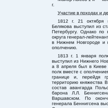
г.
Участие в походах и д
1812 г. 21 октября
Белякова выступил из ст
Петербургу. Однако по 
округа генерал-лейтенан
в Нижнем Новгороде и 
ополчению.
1813 г. 1 января пол
выступил из Нижнего Новг
а 8 апреля был в Киеве
полк вместе с ополчением
границе и, перейдя г
территорию княжества В
состав авангарда Поль
барона Л.Л. Беннигсе
Варшавском. По окон
генерала Беннигсена выс