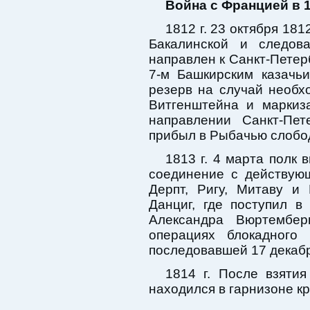
Война с Францией в 1
1812 г. 23 октября 181
Бакалинской и следов
направлен к Санкт-Петерб
7-м Башкирским казачь
резерв на случай необх
Витгенштейна и маркиз
направлении Санкт-Пет
прибыл в Рыбачью слобод
1813 г. 4 марта полк 
соединение с действую
Дерпт, Ригу, Митаву и
Данциг, где поступил в
Александра Вюртембер
операциях блокадного 
последовавшей 17 декабр
1814 г. После взяти
находился в гарнизоне кр