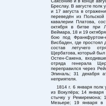
Саксонию и в конце авгус
Бреслау. В августе полк 
и 17 августа в отражени
переведён из Польской
кавалерии Платова, со
октября в битве при Л
Веймара, 18 и 19 октября 
бою под Франкфуртом-н
Висбаден, где простоял 
состав летучего отр
Щербатова, который был 
Остен-Сакена, входивш
отряда генерала Ще
переправился через Рейн
Эпиналь; 31 декабря а
неприятеля.
1814 г. 6 января пол
из Вокулёра; 14 января
стычку у Ремиремона; 
Мезьере; 19 января в 