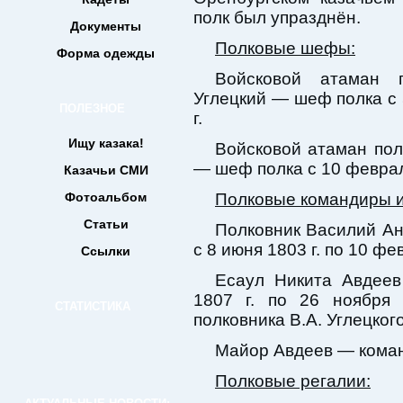
полк был упразднён.
Документы
Полковые шефы:
Форма одежды
Войсковой атаман 
Углецкий — шеф полка с 5
ПОЛЕЗНОЕ
г.
Ищу казака!
Войсковой атаман пол
— шеф полка с 10 февраля
Казачьи СМИ
Фотоальбом
Полковые командиры 
Статьи
Полковник Василий Ан
с 8 июня 1803 г. по 10 фе
Ссылки
Есаул Никита Авдее
1807 г. по 26 ноября 
СТАТИСТИКА
полковника В.А. Углецко
Майор Авдеев — команд
Полковые регалии: