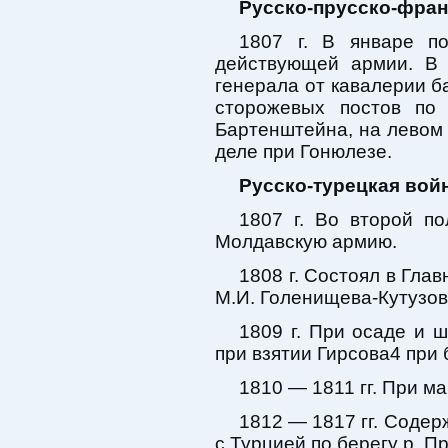
Русско-прусско-франц
1807 г. В январе п
действующей армии. В
генерала от кавалерии б
сторожевых постов по 
Бартенштейна, на левом 
деле при Гонюлезе.
Русско-турецкая война
1807 г. Во второй п
Молдавскую армию.
1808 г. Состоял в Гла
М.И. Голенищева-Кутузов
1809 г. При осаде и 
при взятии Гирсова4 при
1810 — 1811 гг. При ма
1812 — 1817 гг. Соде
с Турцией по берегу р. Пр