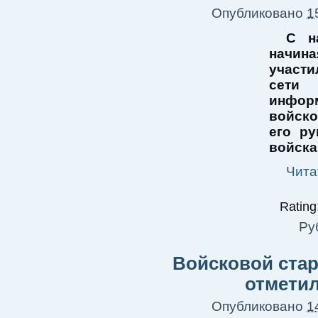
Опубликовано
1
С н
начин
участ
сети
информ
войско
его ру
войска
Чита
Rating:
Ру
Войсковой ста
отмети
Опубликовано
1