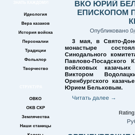
ВКО ЮРИЙ БЕ
ЗНАТЬ КАЖДОМУ!
ЕПИСКОПОМ 
Идеология
К
Вера казаков
Опубликовано
0
История войска
3 мая, в Свято-До
Персоналии
монастыре состоя
Традиции
Синодального комитет
Фольклор
Павлово-Посадского 
войсковых казачьих
Творчество
Виктором Водолац
Оренбургского казачь
Юрием Бельковым.
СТРУКТУРА
Читать далее
→
ОВКО
ОКВ СКР
Rating:
Землячества
Ру
Наши станицы
Кадеты