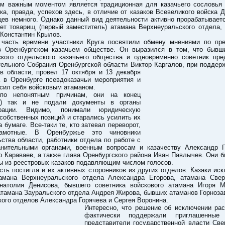
м важным моментом является традиционная для казачьего сословья 
ка, правда, успехов здесь, в отличие от казаков Всевеликого войска Д
цев немного. Однако данный вид деятельности активно прорабатываетс
яет товарищ (первый заместитель) атамана Верхнеуральского отдела, 
Константин Крылов.
часть времени участники Круга посвятили обмену мнениями по пр
в Оренбургском казачьем обществе. Он выразился в том, что бывш
ского отдельского казачьего общества и одновременно советник пре
ельного Собрания Оренбургской области Виктор Каргалов,
при поддерж
в области, провел 17 октября и 13 декабря
а в Оренбурге псевдоказачьи мероприятия и
сил себя войсковым атаманом.
 по непонятным причинам, они на конец
!) так и не подали документы в органы
страции. Видимо, понимали юридическую
собственных позиций и старались усилить их
а бумаге. Все-таки те, кто затевал переворот,
амотные. В Оренбуржье это чиновники
ства области, работники отдела по работе с
анительными органами, военным вопросам и казачеству Александр 
 Караваев, а также глава Оренбургского района Иван Павлычев. Они 
ы из реестровых казаков подавляющим числом голосов.
сть постигла и их активных сторонников из других отделов. Казаки ис
мана Верхнеуральского отдела Александра Егорова, атамана Свер
натолия Денисова, бывшего советника войскового атамана Игоря М
тамана Зауральского отдела Андрея Жирова, бывших атаманов Горноза
ого отделов Александра Горячева и Сергея Воронина.
Интересно, что решение об исключении рас
фактически поддержали приглашенные
представители государственной власти Све