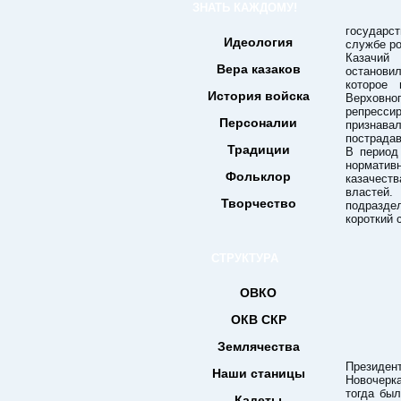
ЗНАТЬ КАЖДОМУ!
государст
Идеология
службе ро
Казачий
Вера казаков
останови
которое
История войска
Верхов
репресс
Персоналии
признав
пострадав
Традиции
В период
норматив
Фольклор
казачес
властей.
Творчество
подраздел
короткий 
СТРУКТУРА
ОВКО
ОКВ СКР
Землячества
Президе
Наши станицы
Новочерк
тогда бы
Кадеты