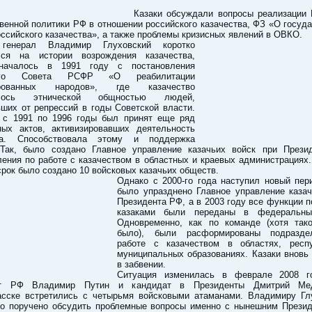
Казаки обсуждали вопросы реализации 
венной политики РФ в отношении российского казачества, ФЗ «О госуд
ссийского казачества», а также проблемы кризисных явлений в ОВКО.
 генерал Владимир Глуховский коротко
лся на истории возрождения казачества,
 началось в 1991 году с постановления
ного Совета РСФР «О реабилитации
ированных народов», где казачество
алось этнической общностью людей,
ших от репрессий в годы Советской власти.
 с 1991 по 1996 годы был принят еще ряд
ных актов, активизировавших деятельность
тва. Способствовала этому и поддержка
 Так, было создано Главное управление казачьих войск при Прези
ения по работе с казачеством в областных и краевых администрациях.
срок было создано 10 войсковых казачьих обществ.
Однако с 2000-го года наступил новый пер
было упразднено Главное управление казач
Президента РФ, а в 2003 году все функции п
казаками были переданы в федеральные
Одновременно, как по команде (хотя так
было), были расформированы подразде
работе с казачеством в областях, респ
муниципальных образованиях. Казаки вновь
в забвении.
Ситуация изменилась в феврале 2008 г
нт РФ Владимир Путин и кандидат в Президенты Дмитрий Ме
асске встретились с четырьмя войсковыми атаманами. Владимиру Гл
ло поручено обсудить проблемные вопросы именно с нынешним Прези