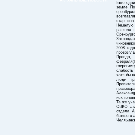
АКТУАЛЬНЫЕ НОВОСТИ:
Еще одни
земле. По
оренбурж
возглавл
старшина 
Немалую 
раскола 
Оренбург
Законодат
чиновнико
2008 год
провозгла
Правда,
февраля(
госреги
слабость 
хотя бы н
люди гр
Правитель
правоохр
Александр
исключен
Та же уча
ОВКО ата
отдела А
бывшего а
Челябинск