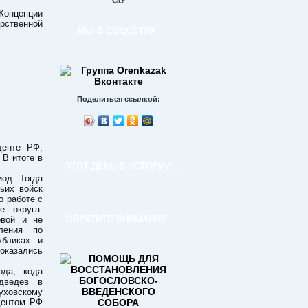
СкР
Концепции
арственной
МЫ В СОЦСЕТЯХ
Поделиться ссылкой:
денте РФ,
 В итоге в
ЭТОТ ДЕНЬ В ИСТОРИИ…
иод. Тогда
ьих войск
о работе с
 округа.
ОБРАТИТЕ ВНИМАНИЕ
овой и не
ления по
убликах и
 оказались
ода, кода
дведев в
уховскому
дентом РФ