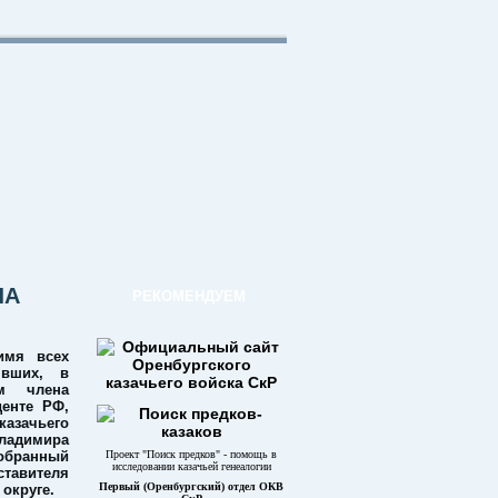
ЧА
РЕКОМЕНДУЕМ
имя всех
явших, в
ом члена
денте РФ,
азачьего
ладимира
собранный
Проект "Поиск предков" - помощь в
исследовании казачьей генеалогии
тавителя
Первый (Оренбургский) отдел ОКВ
округе.