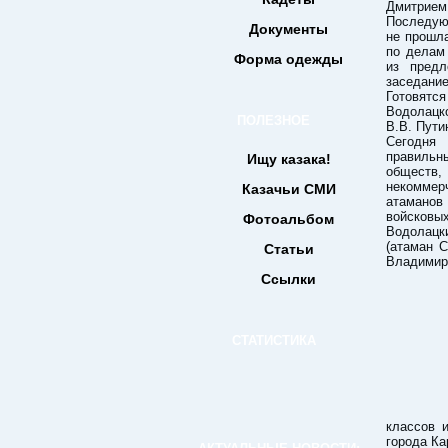
Дмитрием
Последующ
Документы
не прошла
по делам
Форма одежды
из предл
заседани
Готовят
Водолацк
ПОЛЕЗНОЕ
В.В. Пути
Сегодня 
правиль
Ищу казака!
обществ
некоммер
Казачьи СМИ
атаманов
войсковы
Фотоальбом
Водолацк
(атаман 
Статьи
Владимир
Ссылки
СТАТИСТИКА
классов 
города Ка