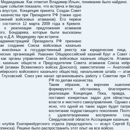
 Медведевым. Как отметил Владимир Ильич, понимание было найдено.
ие события показали, что встреча и беседа
 впустую. Концепция принята. Создан Совет
 казачества при Президенте РФ (также одно
ожений войсковых атаманов). Его первое
е состоится 12 марта 2009 года в Кремле.
ся к реализации предложения атаманов
ого, Бондарева, которые были высказаны
ну и Д.А. Медведеву при встрече.
администрацией Президента РФ признано
ным создание Союза войсковых казачьих
, внесённых в государственный реестр как юридические лица,
ческих организаций. Узаконен Общероссийский казачий Круг и Совет 
 как органы управления Союза войсковых казачьих обществ. Атама
х казачьих обществ и Председателем Совета атаманов Союза избр
ий (атаман Всевеликого войска Донского), заместителем — Анатолий
Сибирского войскового казачьего общества), начальником штаба — ат
 Глуховский. Союз уже начал организовывать работу с Советом при
П
РФ по делам казачества.
Таким образом, в верхнем эшелон
формируется обстановка, благоприя
реализации Концепции. Пока, правда, 
поставил конкретных задач для областны
власти и местного самоуправления. Однако
ясно, что одной из таких задач будет патр
воспитание подрастающего поколения. Поэт
с удовлетворением восприняли со
Свердловской области Ассоциации казачьих
и клубов Екатеринбургского отдела (председатель — есаул Сергей Е
рпинска). Решено было распространить этот опыт на все войско.