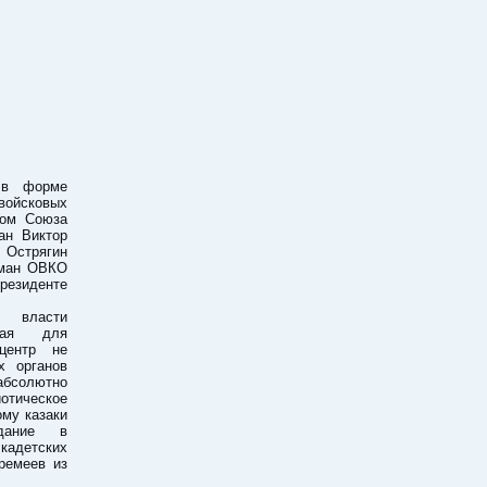
 в форме
войсковых
ном Союза
ан Виктор
 Острягин
аман ОВКО
резиденте
е власти
тная для
центр не
х органов
 абсолютно
иотическое
ому казаки
здание в
 кадетских
ремеев из