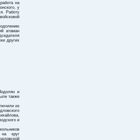
работа на
онского, у
я. Работу
войсковой
еодолению
ий атаман
дседателя
ке других
Подолян и
были также
ключили из
дловского
ихайлова,
водского и
кольников
 на круг
рдловской