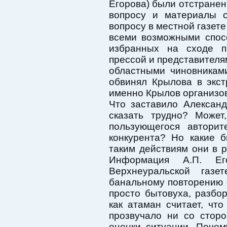
Егорова) были отстране
вопросу и материалы о
вопросу в местной газете
всеми возможными спосо
избранных на сходе п
прессой и представителям
областными чиновникам
обвинял Крылова в экс
именно Крылов организов
Что заставило Алексан
сказать трудно? Может
пользующегося авторит
конкурента? Но какие 
таким действиям они в р
Информация А.П. Е
Верхнеуральской газ
банальному повторению 
просто бытовуха, разбо
как атаман считает, чт
прозвучало ни со стор
оценки ситуации. Поче