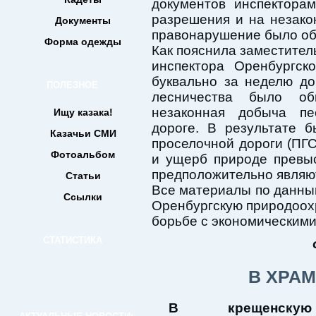
документов инспектора
разрешения и на незако
Документы
правонарушение было об
Форма одежды
Как пояснила заместител
инспектора Оренбургск
буквально за неделю до
ПОЛЕЗНОЕ
лесничества было о
незаконная добыча пе
Ищу казака!
дороге. В результате 
Казачьи СМИ
проселочной дороги (ПГС
Фотоальбом
и ущерб природе превы
предположительно являют
Статьи
Все материалы по данны
Ссылки
Оренбургскую природоох
борьбе с экономическими
СТАТИСТИКА
В ХРА
В крещенску