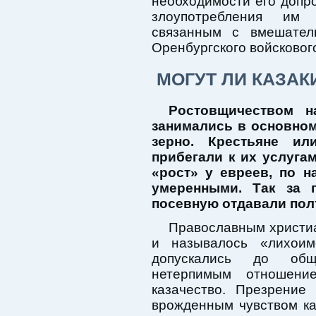
необходимости его допро
злоупотребления им
связанным с вмешател
Оренбургского войсковог
МОГУТ ЛИ КАЗА
Ростовщичеством 
занимались в основном
зерно. Крестьяне и
прибегали к их услуга
«рост» у евреев, по 
умеренными. Так за 
посевную отдавали пол
Православным христиа
и называлось «лихои
допускались до общ
нетерпимым отношени
казачество. Презрение
врожденным чувством ка