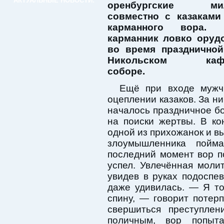
АКТУАЛЬНЫЕ НОВОСТИ:
оренбургские мил
совместно с казаками
карманного вора. 
карманник ловко оруд
во время празднично
Никольском кафе
соборе.
Ещё при входе мужч
оцеплении казаков. За н
началось праздничное бо
на поиски жертвы. В ко
одной из прихожанок и в
злоумышленника пойма
последний момент вор п
успел. Увлечённая моли
увидев в руках подоспе
даже удивилась. — Я то
спину, — говорит потер
свершиться преступле
поличным, вор попыт