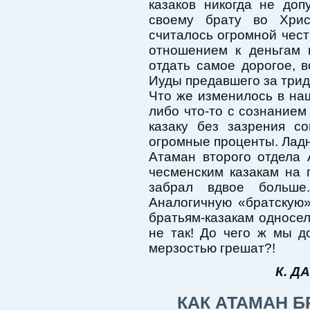
казаков никогда не доп
своему брату во Хрис
считалось огромной чес
отношением к деньгам и
отдать самое дорогое, 
Иуды предавшего за трид
Что же изменилось в наш
либо что-то с сознанием
казаку без зазрения с
огромные проценты. Ладн
Атаман второго отдела 
чесменским казакам на 
забрал вдвое больше
Аналогичную «братскую
братьям-казакам односел
не так! До чего ж мы д
мерзостью грешат?!
К. Д
КАК АТАМАН Б