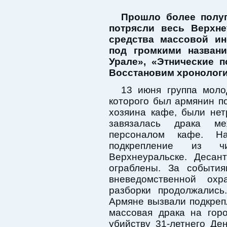
Прошло более полуг
потрясли весь Верхн
средства массовой и
под громкими названи
Урале», «Этнические п
Восстановим хронологи
13 июня группа моло
которого был армянин п
хозяина кафе, были нет
завязалась драка м
персоналом кафе. Н
подкрепление из 
Верхнеуральске. Десан
ограблены. За событи
вневедомственной ох
разборки продолжались
Армяне вызвали подкреп
массовая драка на гор
убийству 31-летнего Де