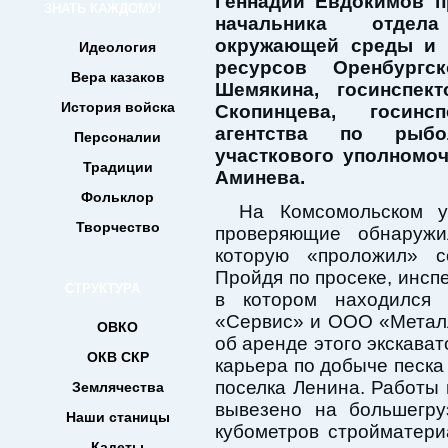
Геннадий Евдокимов п
ЗНАТЬ КАЖДОМУ!
начальника отдел
окружающей среды и 
Идеология
ресурсов Оренбургс
Вера казаков
Шемякина, госинспек
История войска
Скопинцева, госинс
агентства по рыбо
Персоналии
участкового уполномо
Традиции
Аминева.
Фольклор
На Комсомольском уч
Творчество
проверяющие обнаружи
которую «проложил» с
Пройдя по просеке, инсп
СТРУКТУРА
в котором находился
«Сервис» и ООО «Метал
ОВКО
об аренде этого экскават
ОКВ СКР
карьера по добыче песка
поселка Ленина. Работы 
Землячества
вывезено на большегру
Наши станицы
кубометров стройматер
Кадеты