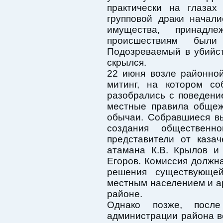
практически на глазах
групповой драки начал
имущества, принад
происшествиям были
Подозреваемый в убийс
скрылся.
22 июня возле районно
митинг, на котором со
разобрались с поведени
местные правила общеж
обычаи. Собравшиеся в
создания общественн
представители от каза
атамана К.В. Крылов и
Егоров. Комиссия должн
решения существующе
местным населением и а
районе.
Однако позже, посл
администрации района в