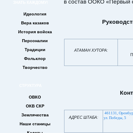
в состав ООКО «Первый 
ЗНАТЬ КАЖДОМУ!
Идеология
Руководст
Вера казаков
История войска
Персоналии
Традиции
АТАМАН ХУТОРА:
П
Фольклор
Творчество
СТРУКТУРА
Конт
ОВКО
ОКВ СКР
461131, Оренбург
Землячества
АДРЕС ШТАБА:
ул. Победы, 5
Наши станицы
Кадеты