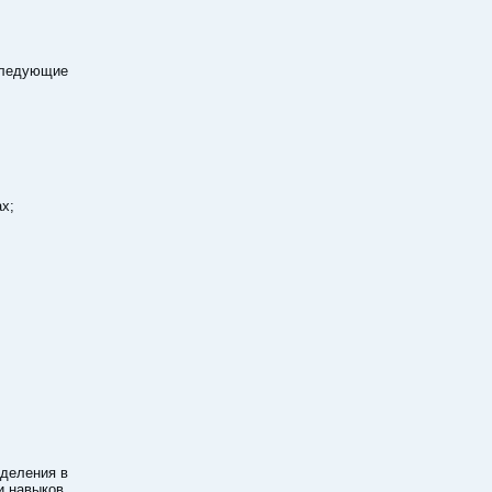
следующие
х;
тделения в
и навыков.