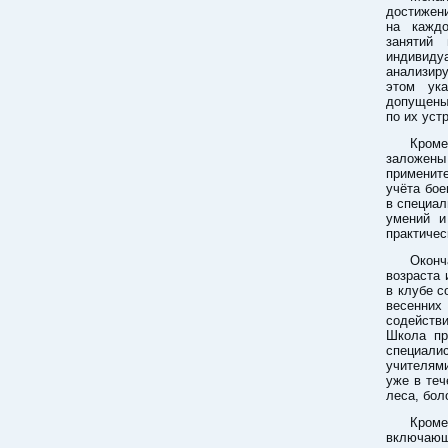
достижени
на каждо
занятий
индивид
анализиру
этом ука
допущены
по их уст
Кроме
заложен
примените
учёта бое
в специал
умений и
практичес
Оконч
возраста 
в клубе с
весенних
содейств
Школа пр
специали
учителям
уже в теч
леса, бол
Кроме
включающ