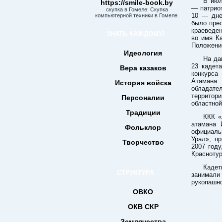
В июл
https://smile-book.by
— патриот
скупка в Гомеле: Скупка
10 — дне
компьютерной техники в Гомеле.
было прео
краеведе
ЗНАТЬ КАЖДОМУ!
во имя К
Положение
Идеология
На да
23 кадет
Вера казаков
конкурса
Атамана 
История войска
обладате
территор
Персоналии
областной
Традиции
ККК «
атамана 
Фольклор
официаль
Урал», п
Творчество
2007 год
Краснотур
Каде
СТРУКТУРА
занимали
рукопашно
ОВКО
ОКВ СКР
Землячества