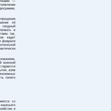
вочками —
оявление
рограмме,
прощения
шение об
в сводный
твовать в
тами, так,
ов кадет
ии февраля
отической
актически
зованием,
й военной
 стараются
ытия, взяв
иноземных
ть своего
омятся со
 казачьего
озяйстве и