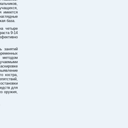
мальчиков,
чащихся,
я имеется
 наглядные
кая база.
на четыре
раста 9-14
фективно
ь занятий
временных
я методом
учаемыми
аскировке
выявление
о костра,
пятствий,
остановки
редств для
ез оружия,
.