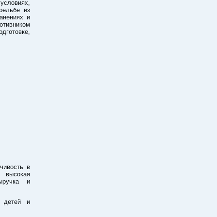
условиях,
рельбе из
анениях и
отивником
одготовке,
йчивость в
, высокая
выручка и
 детей и