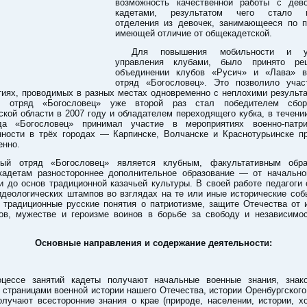
возможность качественной работы с де
кадетами, результатом чего стало п
отделения из девочек, занимающееся по п
имеющей отличие от общекадетской.
Для повышения мобильности и у
управления клубами, было принято ре
объединении клубов «Русич» и «Лава» 
отряд «Богословец». Это позволило учас
иях, проводимых в разных местах одновременно с неплохими результа
р, отряд «Богословец» уже второй раз стал победителем сбор
кой области в 2007 году и обладателем переходящего кубка, в течен
да «Богословец» принимал участие в мероприятиях военно-патри
нности в трёх городах — Карпинске, Волчанске и Краснотурьинске пр
енно.
ый отряд «Богословец» является клубным, факультативным обра
адетам разностороннее дополнительное образование — от начально
и до основ традиционной казачьей культуры. В своей работе педагоги
идеологических штампов во взглядах на те или иные исторические соб
у традиционные русские понятия о патриотизме, защите Отечества от 
ков, мужестве и героизме воинов в борьбе за свободу и независимос
Основные направления и содержание деятельности:
цессе занятий кадеты получают начальные военные знания, знак
страницами военной истории нашего Отечества, истории Оренбургского
олучают всесторонние знания о крае (природе, населении, истории, х