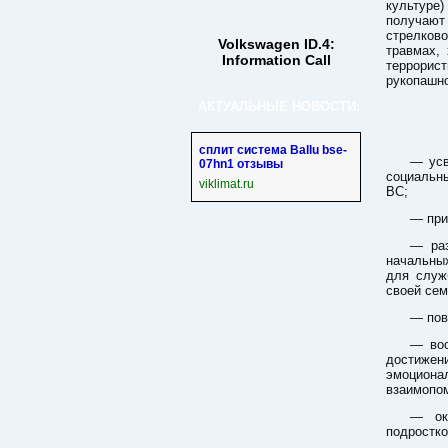
культуре
получают
стрелков
Volkswagen ID.4:
травмах,
Information Call
террорист
рукопашн
АКТУАЛЬНЫЕ НОВОСТИ:
сплит система Ballu bse-
— усв
07hn1 отзывы
социальн
viklimat.ru
ВС;
— при
— раз
начальны
для служ
своей сем
— пов
— вос
достижен
эмоциона
взаимопо
— ок
подростко