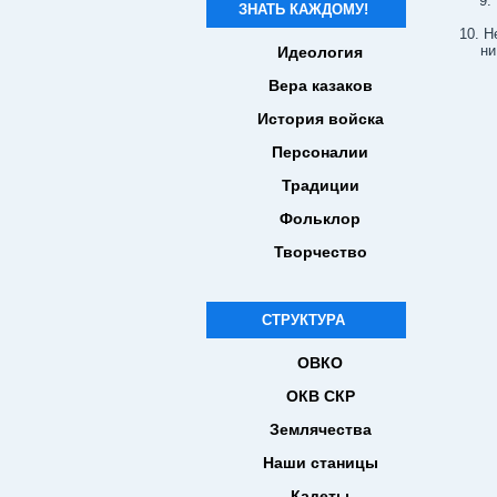
ЗНАТЬ КАЖДОМУ!
Н
ни
Идеология
Вера казаков
История войска
Персоналии
Традиции
Фольклор
Творчество
СТРУКТУРА
ОВКО
ОКВ СКР
Землячества
Наши станицы
Кадеты