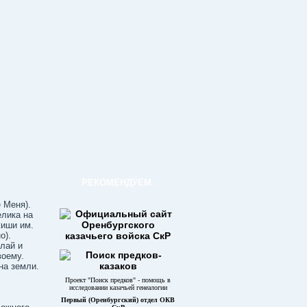
РЕКОМЕНДУЕМ
 Меня).
елика на
жиши им.
о).
елай и
воему.
на земли.
Проект "Поиск предков" - помощь в
исследовании казачьей генеалогии
Первый (Оренбургский) отдел ОКВ