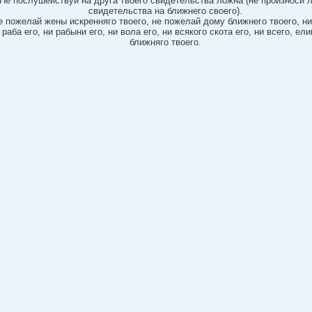
Не послушействуй на друга твоего свидетельства ложна (не произноси 
свидетельства на ближнего своего).
е пожелай жены искренняго твоего, не пожелай дому ближнего твоего, ни
 раба его, ни рабыни его, ни вола его, ни всякого скота его, ни всего, ели
ближняго твоего.