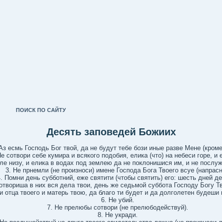
ПОИСК ПО САЙТУ
Десять заповедей Божиих
Аз есмь Господь Бог твой, да не будут тебе бози иные разве Мене (кроме
е сотвори себе кумира и всякого подобия, елика (что) на небеси горе, и 
ле низу, и елика в водах под землею да не поклонишися им, и не послу
Не прнемли (не произноси) имене Господа Бога Твоего всуе (напрасн
Помни день субботний, еже святити (чтобы святить) его: шесть дней д
отвориша в них вся дела твои, день же седьмой суббота Господу Богу Т
и отца твоего и матерь твою, да благо ти будет и да долголетен будеши 
Не убий.
Не прелюбы сотвори (не прелюбодействуй).
Не укради.