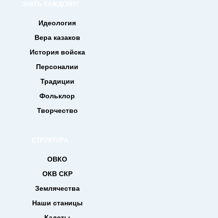
ЗНАТЬ КАЖДОМУ!
Идеология
Вера казаков
История войска
Персоналии
Традиции
Фольклор
Творчество
СТРУКТУРА
ОВКО
ОКВ СКР
Землячества
Наши станицы
Кадеты