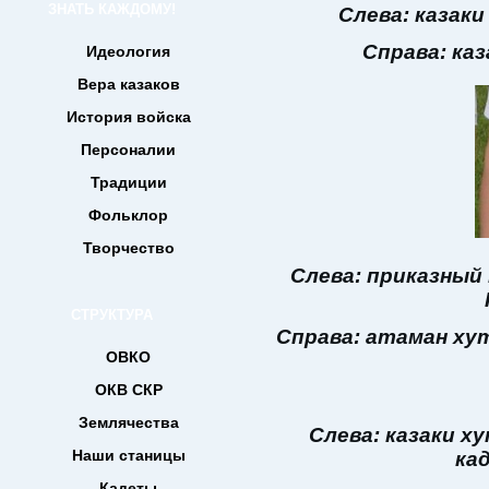
ЗНАТЬ КАЖДОМУ!
Слева: казак
Справа: ка
Идеология
Вера казаков
История войска
Персоналии
Традиции
Фольклор
Творчество
Слева: приказный
СТРУКТУРА
Справа: атаман ху
ОВКО
ОКВ СКР
Землячества
Слева: казаки х
Наши станицы
ка
Кадеты