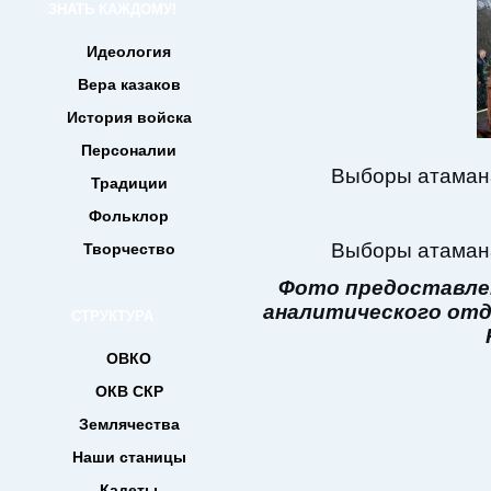
ЗНАТЬ КАЖДОМУ!
Идеология
Вера казаков
История войска
Персоналии
Выборы атамана
Традиции
Фольклор
Выборы атамана
Творчество
Фото предоставле
аналитического отд
СТРУКТУРА
ОВКО
ОКВ СКР
Землячества
Наши станицы
Кадеты