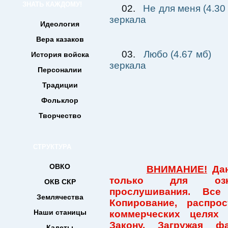
ЗНАТЬ КАЖДОМУ!
02.
Не для меня (4.30
зеркала
Идеология
Вера казаков
03.
Любо (4.67 мб)
История войска
зеркала
Персоналии
Традиции
Фольклор
Творчество
СТРУКТУРА
ОВКО
ВНИМАНИЕ!
Дан
только для ознак
ОКВ СКР
прослушивания. Все
Землячества
Копирование, распро
Наши станицы
коммерческих целях
Закону. Загружая 
Кадеты