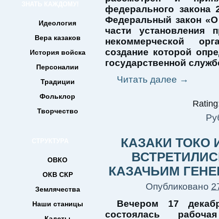
ЗНАТЬ КАЖДОМУ!
федерального закона 
Федеральный закон «О
Идеология
части установления 
Вера казаков
некоммерческой орг
создание которой опр
История войска
государственной службе
Персоналии
Читать далее
→
Традиции
Фольклор
Rating:
Творчество
Ру
КАЗАКИ ТОКО
СТРУКТУРА
ВСТРЕТИЛИС
ОВКО
КАЗАЧЬИМ ГЕНЕ
ОКВ СКР
Опубликовано
2
Землячества
Вечером 17 декаб
Наши станицы
состоялась рабоча
Кадеты