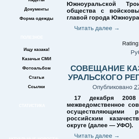
Южноуральской Трои
Документы
общества с войсковы
главой города Южноура
Форма одежды
Читать далее
→
ПОЛЕЗНОЕ
Rating:
Ищу казака!
Ру
Казачьи СМИ
СОВЕЩАНИЕ КА
Фотоальбом
УРАЛЬСКОГО РЕ
Статьи
Опубликовано
2
Ссылки
17 декабря 2008 
межведомственное со
СТАТИСТИКА
осуществляющими 
российским казачес
округе (далее — УФО).
Читать далее
→