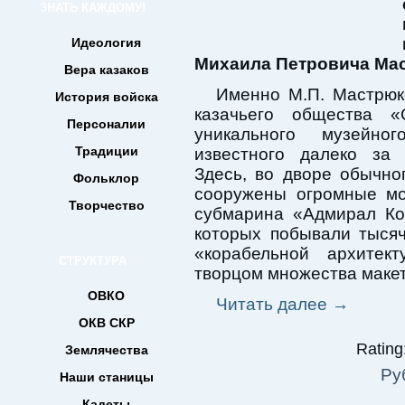
ЗНАТЬ КАЖДОМУ!
Идеология
Михаила Петровича Ма
Вера казаков
Именно М.П. Мастрюко
История войска
казачьего общества «
Персоналии
уникального музейно
Традиции
известного далеко за 
Здесь, во дворе обычно
Фольклор
сооружены огромные мо
Творчество
субмарина «Адмирал Кол
которых побывали тыся
«корабельной архитек
СТРУКТУРА
творцом множества макет
ОВКО
Читать далее
→
ОКВ СКР
Rating:
Землячества
Ру
Наши станицы
Кадеты