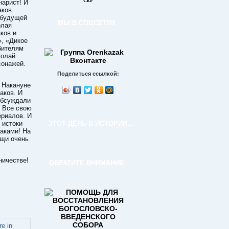
СкР
нарист! И
аков.
 будущей
МЫ В СОЦСЕТЯХ
олая
ков и
», «Дикое
бителям
колай
сонажей.
Поделиться ссылкой:
 Накануне
аков. И
обсуждали
. Все свою
ериалов. И
 истоки
ЭТОТ ДЕНЬ В ИСТОРИИ…
заками! На
ещи очень
ничестве!
ОБРАТИТЕ ВНИМАНИЕ