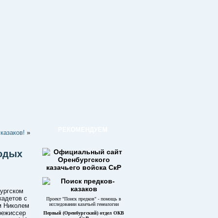
РЕКОМЕНДУЕМ
казаков!
»
лодых
бургском
кадетов с
Проект "Поиск предков" - помощь в
исследовании казачьей генеалогии
м Николем
режиссер
Первый (Оренбургский) отдел ОКВ