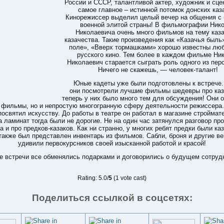
России и СССР, талантливой актер, художник и сце
самое главное – истинной потомок донских каз
Кинорежиссер выделил целый вечер на общения с
военной элитой страны! В фильмографии Ник
Николаевича очень много фильмов на тему каза
казачества. Такие произведения как «Казачья быль
поле», «Вверх тормашками» хорошо известны лю
русского кино. Тем более в каждом фильме Ни
Николаевич старается сыграть роль одного из пер
Ничего не скажешь, — человек-талант!
Юные кадеты уже были подготовлены к встрече.
они посмотрели лучшие фильмы шедевры про каз
теперь у них было много тем для обсуждения! Они 
 фильмы, но и непростую многогранную сферу деятельности режиссера
посвятил искусству. До работы в театре он работал в магазине строймат
а ламинат тогда были не дорогие. Не на один час затянулся разговор про
а и про предков-казаков. Как ни странно, у многих ребят предки были ка
также был представлен инвентарь из фильмов. Сабли, броня и другие в
удивили первокурсников своей изысканной работой и красой!
е встречи все обменялись подарками и договорились о будущем сотруд
Rating: 5.0/
5
(1 vote cast)
Поделиться ссылкой в соцсетях: