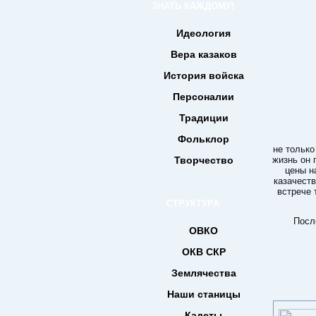
ЗНАТЬ КАЖДОМУ!
Идеология
Вера казаков
История войска
Персоналии
Традиции
Фольклор
не только
Творчество
жизнь он 
цены н
казачеств
встрече 
СТРУКТУРА
Посл
ОВКО
ОКВ СКР
Землячества
Наши станицы
Кадеты