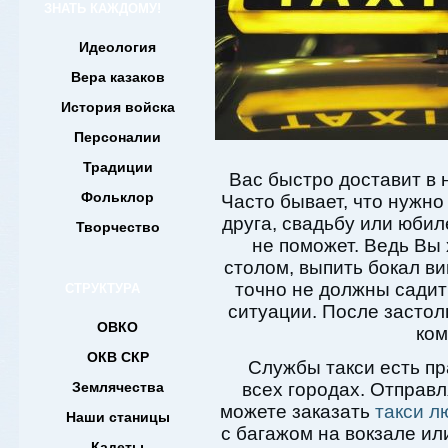
ЗНАТЬ КАЖДОМУ!
Идеология
Вера казаков
История войска
Персоналии
Традиции
Вас быстро доставит в
Фольклор
Часто бывает, что нужно
друга, свадьбу или юбил
Творчество
не поможет. Ведь Вы х
столом, выпить бокал ви
точно не должны садить
СТРУКТУРА
ситуации. После застол
ОВКО
ком
ОКВ СКР
Службы такси есть пр
Землячества
всех городах. Отправл
можете заказать
такси 
Наши станицы
с багажом на вокзале или
Кадеты