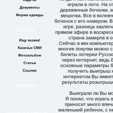
играли в лото. На 
Документы
деревянные бочонки, к
Форма одежды
мешочка. Все в волне
бочонок с его номером. В
игре, разница заключ
ПОЛЕЗНОЕ
прямом эфире в воскресе
страна замерла в 
Ищу казака!
Сейчас в век компьюте
Казачьи СМИ
многие покупки можно с
билеты лотереи Русск
Фотоальбом
через интернет, ведь
Статьи
основные параметры б
Ссылки
получить выигрыш н
интернетом Вы имеет
результаты розыгрыше
СТАТИСТИКА
Выиграли ли Вы мо
Я понял, что играть
приносит много впеча
маленький ребенок, с н