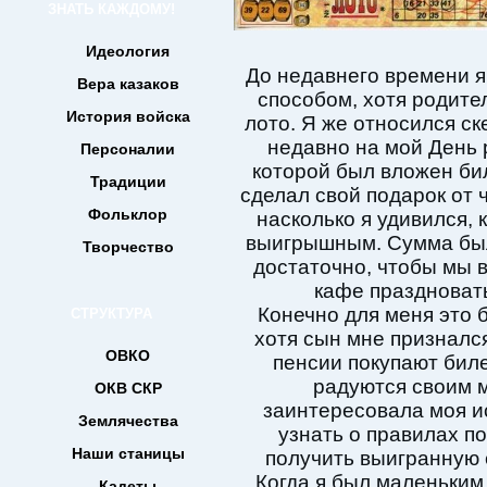
ЗНАТЬ КАЖДОМУ!
Идеология
До недавнего времени я
Вера казаков
способом, хотя родите
История войска
лото. Я же относился ск
недавно на мой День 
Персоналии
которой был вложен бил
Традиции
сделал свой подарок от 
Фольклор
насколько я удивился, 
выигрышным. Сумма был
Творчество
достаточно, чтобы мы 
кафе праздноват
Конечно для меня это
СТРУКТУРА
хотя сын мне признался
ОВКО
пенсии покупают биле
радуются своим 
ОКВ СКР
заинтересовала моя и
Землячества
узнать о правилах по
Наши станицы
получить выигранную
Когда я был маленьким
Кадеты