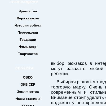
ЗНАТЬ КАЖДОМУ!
Идеология
Вера казаков
История войска
Персоналии
Традиции
Фольклор
Творчество
выбор рюкзаков в инте
могут заказать любой
СТРУКТУРА
ребенка.
ОВКО
Выбирая рюкзак молод
ОКВ СКР
торговую марку. Очень
Землячества
современным и стиль
Внимание стоит уделить 
Наши станицы
надежны у нее креплени
Кадеты