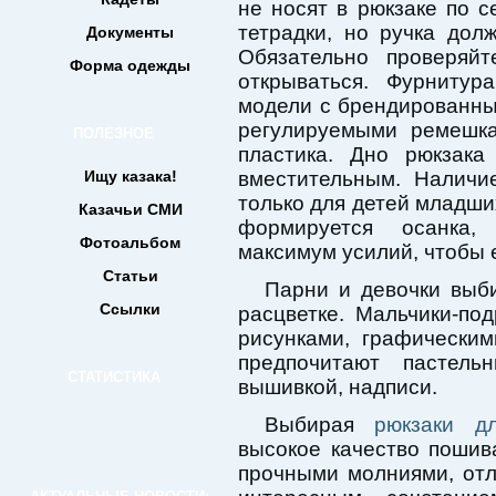
не носят в рюкзаке по с
тетрадки, но ручка дол
Документы
Обязательно проверяй
Форма одежды
открываться. Фурнитур
модели с брендированны
регулируемыми ремешка
ПОЛЕЗНОЕ
пластика. Дно рюкзак
Ищу казака!
вместительным. Наличи
только для детей младших
Казачьи СМИ
формируется осанка,
Фотоальбом
максимум усилий, чтобы 
Статьи
Парни и девочки выб
Ссылки
расцветке. Мальчики-по
рисунками, графическим
предпочитают пастел
СТАТИСТИКА
вышивкой, надписи.
Выбирая
рюкзаки д
высокое качество пошив
прочными молниями, от