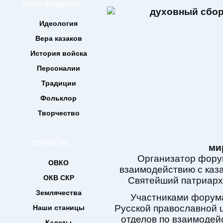
ЗНАТЬ КАЖДОМУ!
Идеология
Вера казаков
История войска
Персоналии
Традиции
Фольклор
Творчество
СТРУКТУРА
ми
Организатор фору
ОВКО
взаимодействию с каза
ОКВ СКР
Святейший патриарх 
Землячества
Участниками форум
Русской православной 
Наши станицы
отделов по взаимодейс
Кадеты