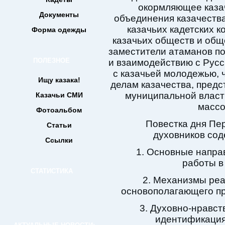
окормляющее каза
Документы
объединения казачества
казачьих кадетских к
Форма одежды
казачьих обществ и общ
заместители атаманов п
ПОЛЕЗНОЕ
и взаимодействию с Русс
с казачьей молодежью, 
Ищу казака!
делам казачества, предс
муниципальной власти
Казачьи СМИ
массо
Фотоальбом
Повестка дня Пе
Статьи
духовников со
Ссылки
1. Основные напра
работы в
СТАТИСТИКА
2. Механизмы реа
основополагающего при
3. Духовно-нравст
идентификация