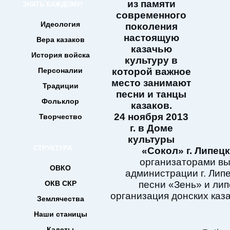
из памяти
ЗНАТЬ КАЖДОМУ!
современного
Идеология
поколения
настоящую
Вера казаков
казачью
История войска
культуру в
Персоналии
которой важное
место занимают
Традиции
песни и танцы
Фольклор
казаков.
24 ноября 2013
Творчество
г. в Доме
культуры
СТРУКТУРА
«Сокол» г. Липецк
организаторами вы
ОВКО
администрации г. Лип
ОКВ СКР
песни «Зень» и ли
организация донских каз
Землячества
Наши станицы
Кадеты