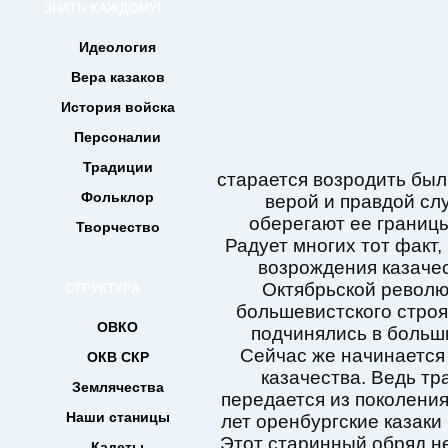
ЗНАТЬ КАЖДОМУ!
Идеология
Вера казаков
История войска
Персоналии
Традиции
старается возродить был
Фольклор
верой и правдой сл
оберегают ее границ
Творчество
Радует многих тот факт,
возрождения казачес
Октябрьской революц
СТРУКТУРА
большевистского строя
ОВКО
подчинялись в больши
Сейчас же начинается
ОКВ СКР
казачества. Ведь тр
Землячества
передается из поколения
Наши станицы
лет оренбургские казаки
Этот старинный обряд н
Кадеты