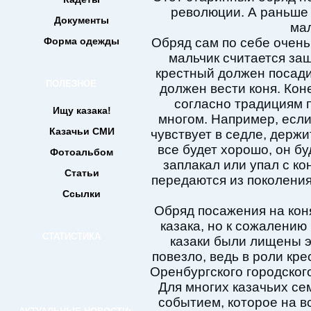
революции. А раньше
Документы
мал
Форма одежды
Обряд сам по себе очень
мальчик считается за
крестный должен посадит
ПОЛЕЗНОЕ
должен вести коня. Кон
согласно традициям п
Ищу казака!
многом. Например, если
Казачьи СМИ
чувствует в седле, держи
все будет хорошо, он бу
Фотоальбом
заплакал или упал с ко
Статьи
передаются из поколения
Ссылки
Обряд посажения на кон
казака, но к сожалению
СТАТИСТИКА
казаки были лищены эт
повезло, ведь в роли кр
Оренбургского городског
Для многих казачьих се
событием, которое на в