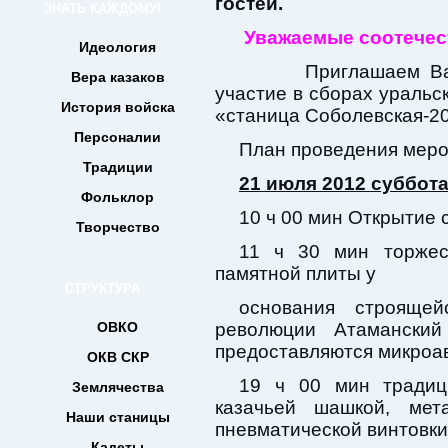
гостей.
ЗНАТЬ КАЖДОМУ!
Уважаемые соотечес
Идеология
Приглашаем Вас 
Вера казаков
участие в сборах уральск
История войска
«станица Соболевская-2
Персоналии
План проведения меро
Традиции
21 июля 2012 суббот
Фольклор
10 ч 00 мин Открытие 
Творчество
11 ч 30 мин торжес
памятной плиты у
СТРУКТУРА
основания строяще
ОВКО
революции Атамански
предоставляются микроав
ОКВ СКР
19 ч 00 мин традици
Землячества
казачьей шашкой, мет
Наши станицы
пневматической винтовки
Кадеты