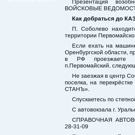
АКТУАЛЬНЫЕ НОВОСТИ:
Презентация возоб
ВОЙСКОВЫЕ ВЕДОМОСТИ»
Как добраться до К
П. Соболево находит
территории Первомайског
Если ехать на машине
Оренбургской области, п
в РФ проезжаете п.Т
п.Первомайский, следующ
Не заезжая в центр Со
поселка, на перекрёстк
СТАНЪ».
Спускаетесь по степной
С автовокзала г. Урал
СПРАВОЧНАЯ АВТОВОК
28-31-09