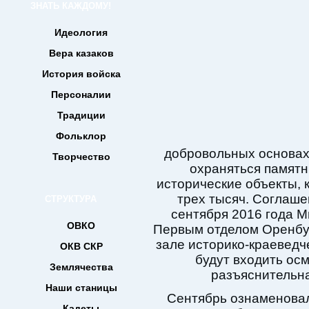
ЗНАТЬ КАЖДОМУ!
Идеология
Вера казаков
История войска
Персоналии
Традиции
Фольклор
добровольных основах
Творчество
охраняться памятн
исторические объекты, 
трех тысяч.
Соглашен
СТРУКТУРА
сентября 2016 года М
ОВКО
Первым отделом Оренбур
зале историко-краеведче
ОКВ СКР
будут входить осм
Землячества
разъяснительна
Наши станицы
Сентябрь ознаменовал
Кадеты