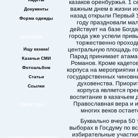
казаков оренбуржья. 1 с
важным днем в жизни их
Документы
назад открыли Первый У
Форма одежды
году праздновали мал
действует на базе Богд
города уже успели привы
ПОЛЕЗНОЕ
торжественно проходи
центральную площадь гор
Ищу казака!
Парад принимает атама
Казачьи СМИ
Романов. Кроме кадетов
Фотоальбом
корпуса на мероприятии 
государственных чиновни
Статьи
духовенства. Приорит
Ссылки
корпуса является пре
воспитание в казачьем 
Православная вера и и
СТАТИСТИКА
многих веков остает
Буквально вчера 50 
выборах в Госдуму по вс
избирательные участки