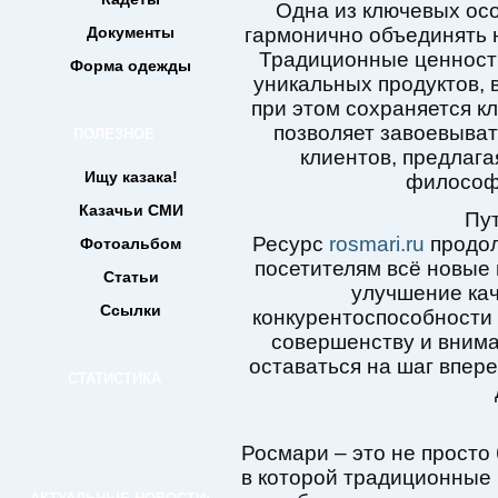
Одна из ключевых ос
Документы
гармонично объединять 
Традиционные ценности
Форма одежды
уникальных продуктов, 
при этом сохраняется кл
позволяет завоевыва
ПОЛЕЗНОЕ
клиентов, предлага
Ищу казака!
философи
Казачьи СМИ
Пут
Ресурс
rosmari.ru
продол
Фотоальбом
посетителям всё новые
Статьи
улучшение ка
Ссылки
конкурентоспособности 
совершенству и внима
оставаться на шаг впере
СТАТИСТИКА
Росмари – это не просто 
в которой традиционные