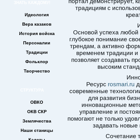
портал демонстрирует, к
ЗНАТЬ КАЖДОМУ!
традициям с использо
креа
Идеология
Вера казаков
Основой успеха любой 
История войска
глубокое понимание свое
Персоналии
трендам, а активно фор
Традиции
временем традиции и 
позволяет создавать пр
Фольклор
высоким станда
Творчество
Инно
Ресурс
rosmari.ru
д
СТРУКТУРА
современные технологи
для развития бизн
ОВКО
инновационные мет
управление и постоя
ОКВ СКР
помогают не только удовл
Землячества
задавать новые 
Наши станицы
Сочетание 
Кадеты