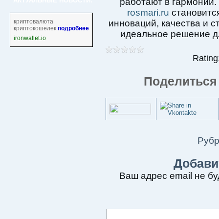
АКТУАЛЬНЫЕ НОВОСТИ:
работают в гармонии.
rosmari.ru
становитс
криптовалюта
инноваций, качества и с
криптокошелек
подробнее
идеальное решение дл
ironwallet.io
Rating:
Поделиться 
Рубр
Добави
Ваш адрес email не бу