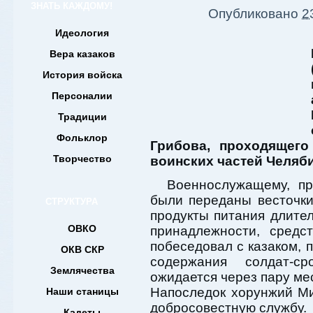
ЗНАТЬ КАЖДОМУ!
Опубликовано
2
Идеология
Вера казаков
История войска
Персоналии
Традиции
Фольклор
Грибова, проходящег
Творчество
воинских частей Челяби
Военнослужащему, пр
были переданы весточки 
СТРУКТУРА
продукты питания длител
ОВКО
принадлежности, средс
побеседовал с казаком, 
ОКВ СКР
содержания солдат-ср
Землячества
ожидается через пару ме
Напоследок хорунжий Ми
Наши станицы
добросовестную службу.
Кадеты