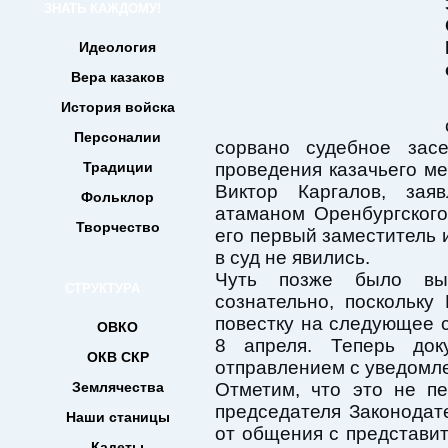
ЗНАТЬ КАЖДОМУ!
Идеология
Вера казаков
История войска
Персоналии
сорвано судебное зас
Традиции
проведения казачьего ме
Виктор Каргалов, за
Фольклор
атаманом Оренбургского
Творчество
его первый заместитель 
в суд не явились.
Чуть позже было вы
СТРУКТУРА
сознательно, поскольку
повестку на следующее 
ОВКО
8 апреля. Теперь док
ОКВ СКР
отправлением с уведомл
Землячества
Отметим, что это не п
председателя Законодат
Наши станицы
от общения с представи
Кадеты