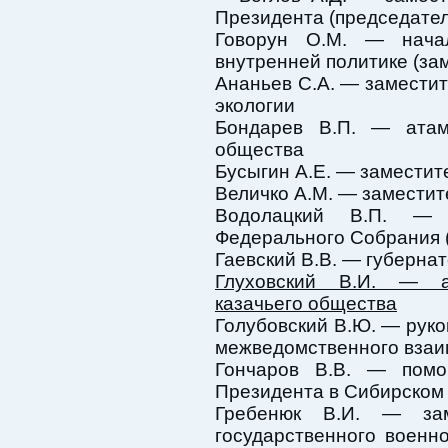
Президента (председател
Говорун О.М. — нача
внутренней политике (за
Ананьев С.А. — замести
экологии
Бондарев В.П. — атама
общества
Бусыгин А.Е. — заместит
Величко A.M. — замести
Водолацкий В.П. — 
Федерального Собрания 
Гаевский В.В. — губерна
Глуховский В.И. — а
казачьего общества
Голубовский В.Ю. — рук
межведомственного взаи
Гончаров В.В. — помо
Президента в Сибирском
Гребенюк В.И. — зам
государственного военно