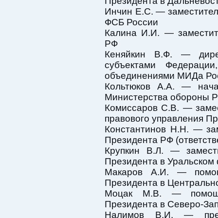
Президента в Дальневос
Инчин Е.С. — заместите
ФСБ России
Калина И.И. — замести
РФ
Кеняйкин В.Ф. — дир
субъектами Федераци
объединениями МИДа Ро
Кольтюков А.А. — нача
Министерства обороны 
Комиссаров С.В. — заме
правового управления П
Константинов Н.Н. — за
Президента РФ (ответств
Крупкин В.Л. — замест
Президента в Уральском
Макаров А.И. — помощ
Президента в Центральн
Моцак М.В. — помощн
Президента в Северо-За
Налимов В.И. — пред