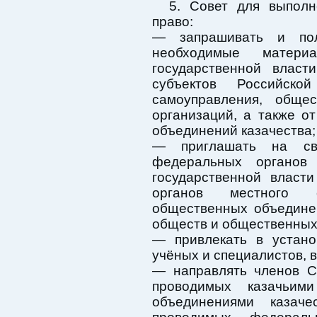
5. Совет для выполн
право:
— запрашивать и пол
необходимые матер
государственной власт
субъектов Российско
самоуправления, обще
организаций, а также о
объединений казачества;
— приглашать на св
федеральных органов 
государственной власт
органов местного са
общественных объединен
обществ и общественных
— привлекать в устано
учёных и специалистов, в
— направлять членов С
проводимых казачьим
объединениями казач