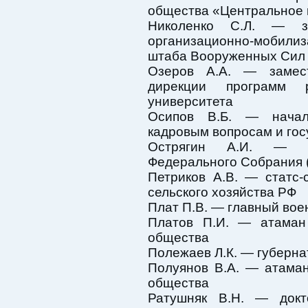
общества «Центральное 
Николенко С.Л. — за
организационно-мобилиз
штаба Вооруженных Сил
Озеров А.А. — замест
дирекции программ 
университета
Осипов В.Б. — начал
кадровым вопросам и го
Острягин А.И. — д
Федерального Собрания 
Петриков А.В. — статс
сельского хозяйства РФ
Плат П.В. — главный во
Платов П.И. — атаман 
общества
Полежаев Л.К. — губерна
Полуянов В.А. — атаман
общества
Ратушняк В.Н. — докт