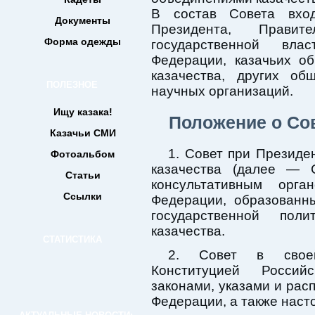
В состав Совета вход
Документы
Президента, Правит
Форма одежды
государственной вла
Федерации, казачьих о
казачества, других об
ПОЛЕЗНОЕ
научных организаций.
Ищу казака!
Положение о Сов
Казачьи СМИ
1. Совет при Президе
Фотоальбом
казачества (далее — 
Статьи
консультативным орг
Ссылки
Федерации, образованн
государственной пол
казачества.
СТАТИСТИКА
2. Совет в своей 
Конституцией Россий
законами, указами и ра
Федерации, а также нас