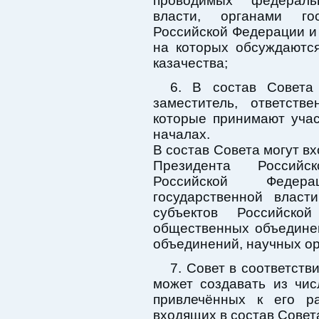
проводимых федераль
власти, органами го
Российской Федерации и
на которых обсуждаютс
казачества;
6. В состав Совета 
заместитель, ответств
которые принимают уча
началах.
В состав Совета могут в
Президента Российс
Российской Федер
государственной власт
субъектов Российско
общественных объедине
объединений, научных ор
7. Совет в соответст
может создавать из чис
привлечённых к его р
входящих в состав Совет