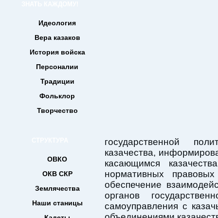
ЗНАТЬ КАЖДОМУ!
Идеология
Вера казаков
История войска
Персоналии
Традиции
Фольклор
Творчество
СТРУКТУРА
государственной пол
казачества, информирова
ОВКО
касающимся казачества
нормативных правовых 
ОКВ СКР
обеспечение взаимодей
Землячества
органов государстве
Наши станицы
самоуправления с каза
объединениями казачест
Кадеты