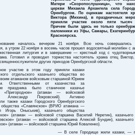
Матери «Скоропослушница», что нах
церкви Михаила Архангела села Город
Оренбургом. По оценкам настоятеля хр
Виктора (Михина), в праздничных меро
приняли участие около пяти тысяч 
Причем были здесь не только оренбурж
паломники из Уфы, Самары, Екатеринбур
Красноярска.
днование началось вечером 21 ноября. Всю ночь совершались 
я, а утром 22 ноября в восемь часов прошел водосвятный молебен с 
жественная литургия и в завершение — крестный ход с чудотворны
рама. Готовил и проводил торжества настоятель храма отец Виктор,
священнослужители других приходов Оренбургской области.
ное участие в этом году приняли казаки
ского отдельского казачьего общества во
 своим атаманом войсковым старшиной Юрием
ым. Ответственными от казачества за
ние праздника было станичное казачье
о «Пригородное» (атаман — войсковой
а Александр Покровский). Активно
али также казаки Городского Оренбургского
о общества «Славянское» (ВРИО атамана —
л Игорь Оныськив), казачьего общества
кое» (атаман — войсковой старшина Василий Неретин), казачьего
евское» (атаман — войсковой старшина Алексей Бундин), казачьего
ое» (атаман — войсковой старшина Юрий Коваленко).
— В селе Городище жили казаки, — 