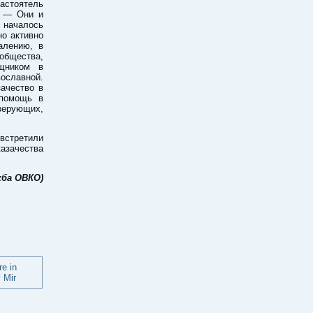
астоятель
. — Они и
началось
но активно
алению, в
общества,
щником в
ославной.
зачество в
 помощь в
верующих,
встретили
казачества
ба ОВКО)