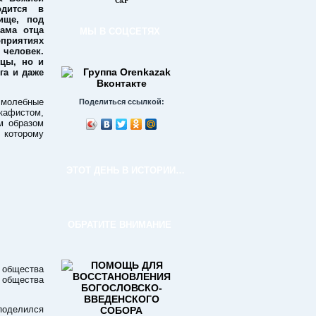
СкР
одится в
ище, под
ама отца
МЫ В СОЦСЕТЯХ
приятиях
человек.
цы, но и
га и даже
молебные
Поделиться ссылкой:
акафистом,
м образом
 которому
ЭТОТ ДЕНЬ В ИСТОРИИ…
ОБРАТИТЕ ВНИМАНИЕ
 общества
 общества
поделился