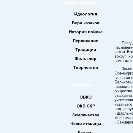
ЗНАТЬ КАЖДОМУ!
Идеология
Вера казаков
История войска
Персоналии
Праз
песнопени
Традиции
затем Бо
вокруг х
Фольклор
помогали 
Творчество
Замет
Оренбург
главе со
Бельков
СТРУКТУРА
проведе
обществ
старшин
ОВКО
участвов
казачьег
ОКВ СКР
подъесау
«Шарлыкс
Землячества
«Пономар
«Сакмарск
Наши станицы
Кадеты