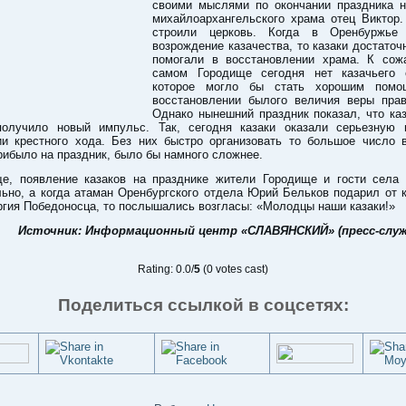
своими мыслями по окончании праздника н
михайлоархангельского храма отец Виктор
строили церковь. Когда в Оренбуржье 
возрождение казачества, то казаки достаточ
помогали в восстановлении храма. К сож
самом Городище сегодня нет казачьего 
которое могло бы стать хорошим помо
восстановлении былого величия веры прав
Однако нынешний праздник показал, что ка
получило новый импульс. Так, сегодня казаки оказали серьезную
ии крестного хода. Без них быстро организовать то большое число 
рибыло на праздник, было бы намного сложнее.
е, появление казаков на празднике жители Городище и гости села 
ьно, а когда атаман Оренбургского отдела Юрий Бельков подарил от 
ргия Победоносца, то послышались возгласы: «Молодцы наши казаки!»
Источник: Информационный центр «СЛАВЯНСКИЙ» (пресс-служ
Rating: 0.0/
5
(0 votes cast)
Поделиться ссылкой в соцсетях: