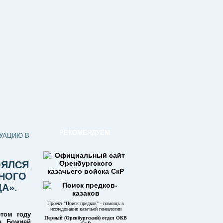
РЕКОМЕНДУЕМ
УАЦИЮ В
ОЯЛСЯ
РНОГО
А».
Проект "Поиск предков" - помощь в
исследовании казачьей генеалогии
том году
Первый (Оренбургский) отдел ОКВ
а Божией