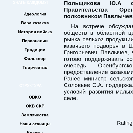
Польщикова Ю.А с 
ЗНАТЬ КАЖДОМУ!
Правительства Оре
Идеология
полковником Павлычев
Вера казаков
На встрече обсужда
История войска
обществ в областной ц
рынка сельхоз продукции
Персоналии
казачьего подворья в 
Традиции
Григорьевич Павлычев, 
готово поддерживать с
Фольклор
очередь Оренбургс
Творчество
предоставление казаками
Ранее министр сельско
Соловьев С.А. поддержа
СТРУКТУРА
условий развития малы
ОВКО
селе.
ОКВ СКР
Землячества
Rating:
Наши станицы
Кадеты