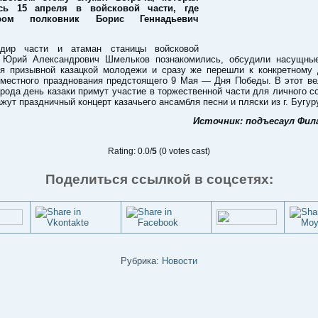
ась 15 апреля в войсковой части, где
иром полковник Борис Геннадьевич
ндир части и атаман станицы войсковой
 Юрий Александрович Шмельков познакомились, обсудили насущны
ия призывной казацкой молодежи и сразу же перешли к конкретному
вместного празднования предстоящего 9 Мая — Дня Победы. В этот ве
рода день казаки примут участие в торжественной части для личного с
ажут праздничный концерт казачьего ансамбля песни и пляски из г. Бугур
Источник: подъесаул Фил
Rating: 0.0/
5
(0 votes cast)
Поделиться ссылкой в соцсетях:
Рубрика:
Новости