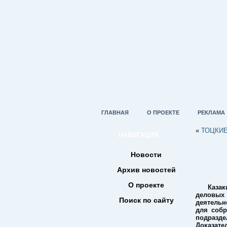
ГЛАВНАЯ
О ПРОЕКТЕ
РЕКЛАМА
«
ТОЦКИ
НАВИГАЦИЯ
Новости
Архив новостей
О проекте
Каза
деловых
Поиск по сайту
деятельн
для соб
подразде
Доказате