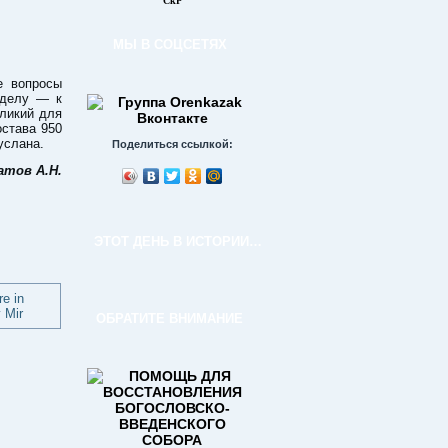
СкР
МЫ В СОЦСЕТЯХ
е вопросы
 делу — к
ликий для
остава 950
услана.
Поделиться ссылкой:
атов А.Н.
ЭТОТ ДЕНЬ В ИСТОРИИ…
ОБРАТИТЕ ВНИМАНИЕ