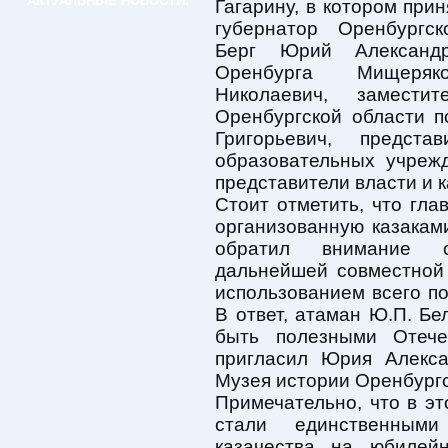
АКТУАЛЬНЫЕ НОВОСТИ:
Гагарину, в котором при
губернатор Оренбургск
Берг Юрий Александр
Оренбурга Мищеря
Николаевич, заместит
Оренбургской области 
Григорьевич, предст
образовательных учреж
представители власти и к
Стоит отметить, что гла
организованную казака
обратил внимание с
дальнейшей совместной
использованием всего по
В ответ, атаман Ю.П. Бе
быть полезными Отеч
пригласил Юрия Алекса
Музея истории Оренбургс
Примечательно, что в эт
стали единственными
казачества на юбилей