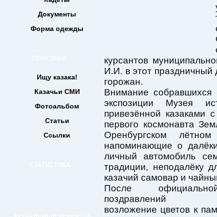
Документы
Форма одежды
ПОЛЕЗНОЕ
курсантов муниципально
И.И. в этот праздничный
Ищу казака!
горожан.
Внимание собравшихся 
Казачьи СМИ
экспозиции Музея ист
Фотоальбом
привезённой казаками 
Статьи
первого космонавта Земл
Оренбургском лётно
Ссылки
напоминающие о далёки
личный автомобиль сем
СТАТИСТИКА
традиции, неподалёку 
казачий самовар и чайны
После официальн
поздравлений со
возложение цветов к пам