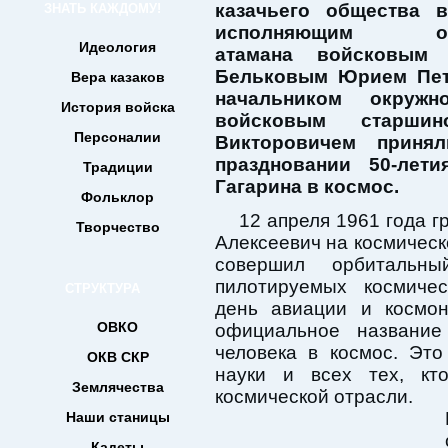
казачьего общества 
ЗНАТЬ КАЖДОМУ!
исполняющим обя
Идеология
атамана войсковым 
Бельковым Юрием Пет
Вера казаков
начальником окружн
История войска
войсковым старшин
Персоналии
Викторовичем принял
праздновании 50-лет
Традиции
Гагарина в космос.
Фольклор
12 апреля 1961 года 
Творчество
Алексеевич на космическ
совершил орбитальн
пилотируемых космиче
СТРУКТУРА
день авиации и космон
ОВКО
официальное названи
человека в космос. Эт
ОКВ СКР
науки и всех тех, кт
Землячества
космической отрасли.
Наши станицы
Кадеты