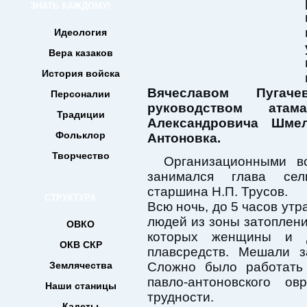
ЗНАТЬ КАЖДОМУ!
Идеология
Вера казаков
История войска
Вячеславом Пугаче
Персоналии
руководством ата
Традиции
Александровича Шме
Фольклор
Антоновка.
Творчество
Организационными в
занимался глава сел
старшина Н.П. Трусов.
СТРУКТУРА
Всю ночь, до 5 часов утр
людей из зоны затоплени
ОВКО
которых женщины и д
ОКВ СКР
плавсредств. Мешали з
Землячества
Сложно было работать 
павло-антоновского о
Наши станицы
трудности.
Кадеты