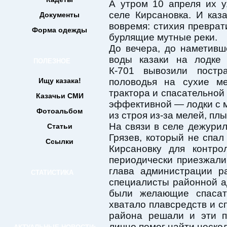
А утром 10 апреля их 
селе Кирсановка. И каз
Документы
вовремя: стихия преврат
Форма одежды
бурлящие мутные реки.
До вечера, до наметивш
воды казаки на лодке 
ПОЛЕЗНОЕ
К-701 вывозили постр
Ищу казака!
половодья на сухие ме
трактора и спасательной
Казачьи СМИ
эффективной — лодки с 
Фотоальбом
из строя из-за мелей, пл
На связи в селе дежурил
Статьи
Грязев, который не спал
Ссылки
Кирсановку для контро
периодически приезжали 
глава администрации р
СТАТИСТИКА
специалисты районной а
были желающие спасат
хватало плавсредств и с
района решали и эти п
лично помог найти нескол